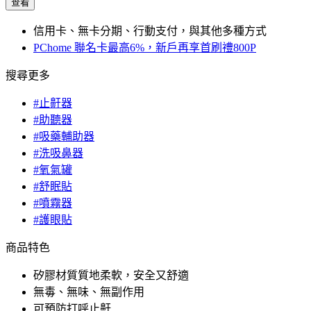
查看
信用卡、無卡分期、行動支付，與其他多種方式
PChome 聯名卡最高6%，新戶再享首刷禮800P
搜尋更多
#止鼾器
#助聽器
#吸藥輔助器
#洗吸鼻器
#氧氣罐
#舒眠貼
#噴霧器
#護眼貼
商品特色
矽膠材質質地柔軟，安全又舒適
無毒、無味、無副作用
可預防打呼止鼾