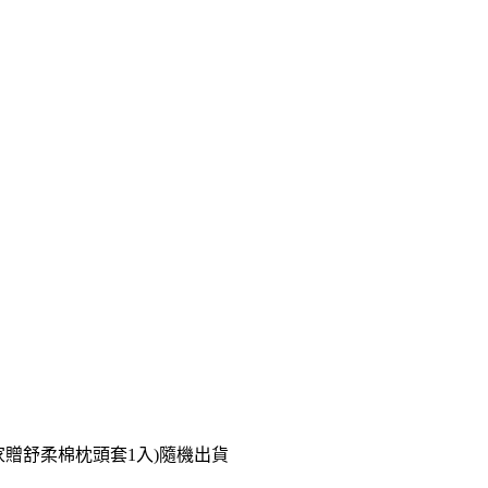
獨家贈舒柔棉枕頭套1入)隨機出貨