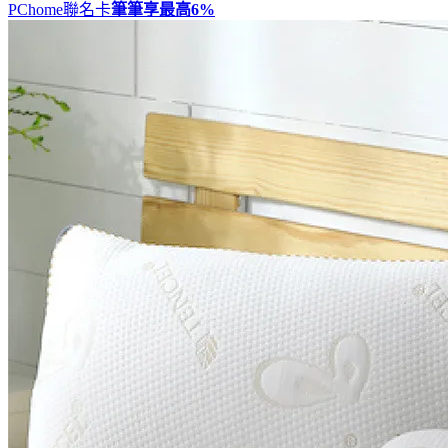
PChome聯名卡
筆筆享最高
6%