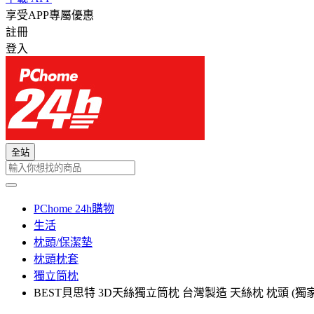
享受APP專屬優惠
註冊
登入
全站
PChome 24h購物
生活
枕頭/保潔墊
枕頭枕套
獨立筒枕
BEST貝思特 3D天絲獨立筒枕 台灣製造 天絲枕 枕頭 (