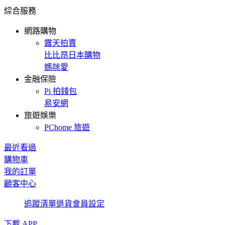
綜合服務
網路購物
露天拍賣
比比昂日本購物
媽咪愛
金融保險
Pi 拍錢包
易安網
旅遊娛樂
PChome 旅遊
最近看過
購物車
我的訂單
顧客中心
追蹤清單
退貨
會員設定
下載 APP