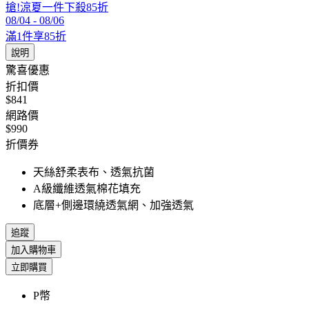
搶!涼夏一件下殺85折
08/04
-
08/06
滿1件享85折
說明
驚喜優惠
折扣價
$841
網路價
$990
折價券
天絲舒柔表布、透氣抗菌
A級纖維透氣棉花填充
底層+側邊環繞透氣網、加強透氣
追蹤
加入購物車
立即購買
P幣