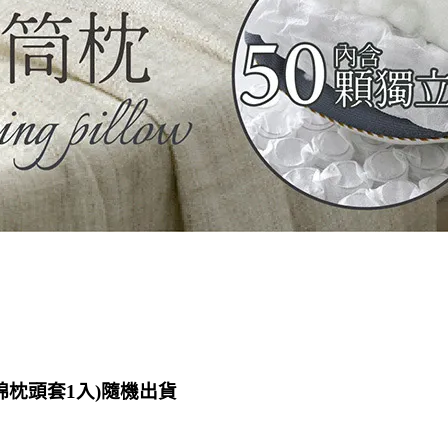
棉枕頭套1入)隨機出貨