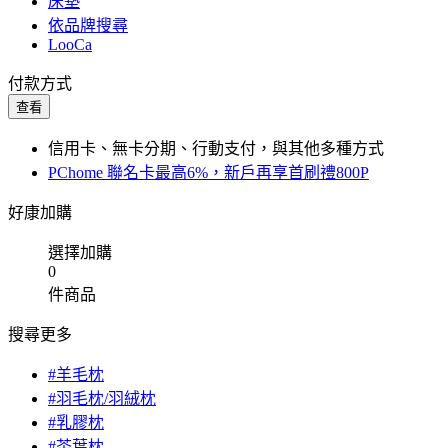
床墊
依品牌搜尋
LooCa
付款方式
查看
信用卡、無卡分期、行動支付，與其他多種方式
PChome 聯名卡最高6%，新戶再享首刷禮800P
好康加購
選擇加購
0
件商品
搜尋更多
#羊毛枕
#羽毛枕/羽絨枕
#乳膠枕
#茶葉枕