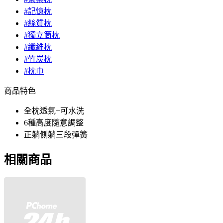
#記憶枕
#絲質枕
#獨立筒枕
#纖維枕
#竹炭枕
#枕巾
商品特色
全枕透氣+可水洗
6種高度隨意調整
正躺側躺三段彈簧
相關商品