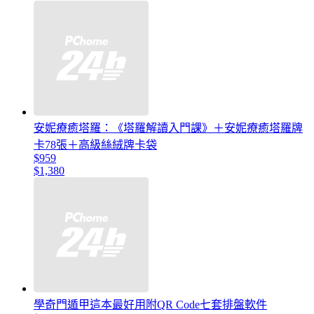
安妮療癒塔羅：《塔羅解讀入門課》＋安妮療癒塔羅牌
卡78張＋高級絲絨牌卡袋
$959
$1,380
學奇門遁甲這本最好用附QR Code七套排盤軟件