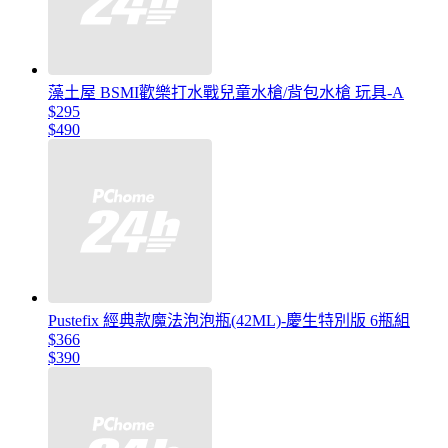
藻土屋 BSMI歡樂打水戰兒童水槍/背包水槍 玩具-A
$295
$490
Pustefix 經典款魔法泡泡瓶(42ML)-慶生特別版 6瓶組
$366
$390