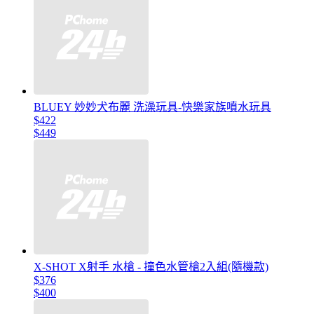
BLUEY 妙妙犬布麗 洗澡玩具-快樂家族噴水玩具
$422
$449
X-SHOT X射手 水槍 - 撞色水管槍2入組(隨機款)
$376
$400