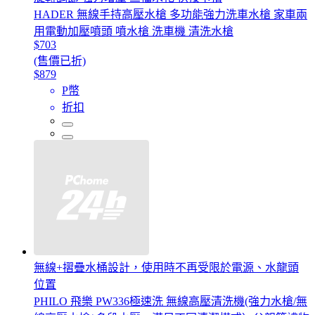
HADER 無線手持高壓水槍 多功能強力洗車水槍 家車兩
用電動加壓噴頭 噴水槍 洗車機 清洗水槍
$703
(售價已折)
$879
P幣
折扣
無線+摺疊水桶設計，使用時不再受限於電源、水龍頭
位置
PHILO 飛樂 PW336極速洗 無線高壓清洗機(強力水槍/無