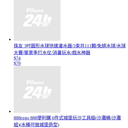
珠友 3吋圓形水球快速灌水器/3束共111顆/免綁水球/水球
大賽/畢業季打水仗/消暑玩水/戲水神器
$74
$79
888ezgo 888便利購 6件式城堡玩沙工具組(沙灘桶/沙灘
組)(水桶可做城堡造型)