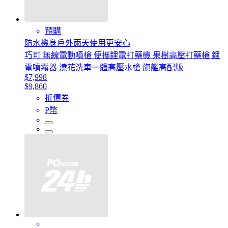
預購
防水機身戶外雨天使用更安心
巧可 無線電動噴槍 便攜鋰電打藥機 果樹高壓打藥槍 鋰
電噴霧器 澆花洗車一體高壓水槍 旗艦高配版
$7,998
$9,860
折價券
P幣