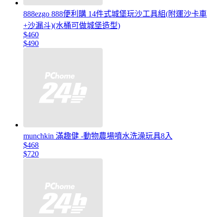
888ezgo 888便利購 14件式城堡玩沙工具組(附運沙卡車
+沙漏斗)(水桶可做城堡造型)
$460
$490
munchkin 滿趣健 -動物農場噴水洗澡玩具8入
$468
$720