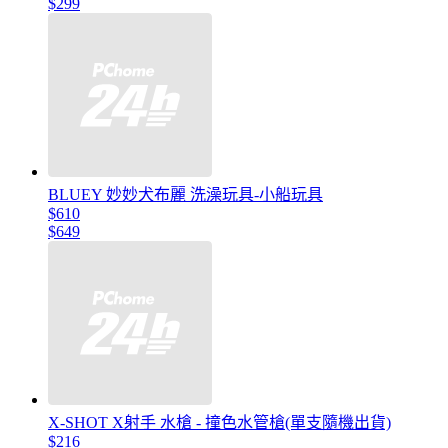
$299
BLUEY 妙妙犬布麗 洗澡玩具-小船玩具
$610
$649
X-SHOT X射手 水槍 - 撞色水管槍(單支隨機出貨)
$216