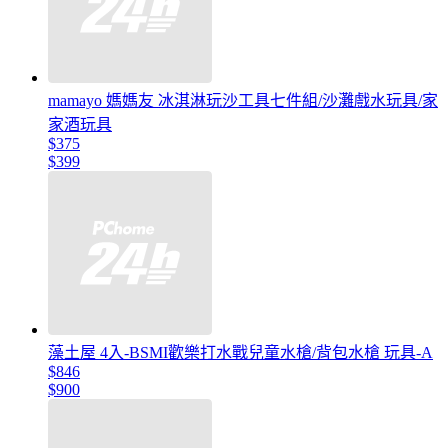
mamayo 媽媽友 冰淇淋玩沙工具七件組/沙灘戲水玩具/家
家酒玩具
$375
$399
藻土屋 4入-BSMI歡樂打水戰兒童水槍/背包水槍 玩具-A
$846
$900