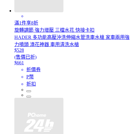
滿1件享8折
旋轉調節 強力增壓 三檔水花 快接卡扣
HADER 多功能高壓沖洗伸縮水管洗車水槍 家車兩用強
力噴頭 澆花神器 車用清洗水槍
$528
(售價已折)
$661
折價券
P幣
折扣