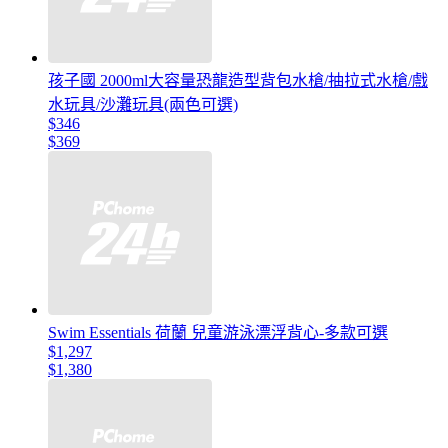
孩子國 2000ml大容量恐龍造型背包水槍/抽拉式水槍/戲
水玩具/沙灘玩具(兩色可選)
$346
$369
Swim Essentials 荷蘭 兒童游泳漂浮背心-多款可選
$1,297
$1,380