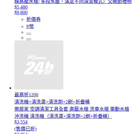
線高壓水槍/ 多段水壓，滿足不同清潔模式）父親節禮物
$5,480
$9,800
折價券
P幣
最高折1200
清洗機+清洗罩+清洗劑+2刷+折疊桶
樂居家 空調清潔工具全套 高壓水槍 洗車水槍 電動水槍
沖洗機 清洗機（清洗罩+清洗劑+2刷+折疊桶）
$3,554
(售價已折)