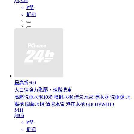
$3,854
P幣
折扣
最高折500
大口徑強力聚壓，輕鬆洗車
高壓洗車水槍10米 噴射水槍 清潔水管 灑水器 洗車槍 水
壓槍 園藝水槍 清潔水管 澆花水槍 618-HPWH10
$411
$806
P幣
折扣