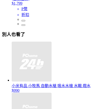
$1,799
P幣
折扣
別人也看了
小米有品 小牧馬 自動水槍 吸水水槍 水戰 戲水
$990