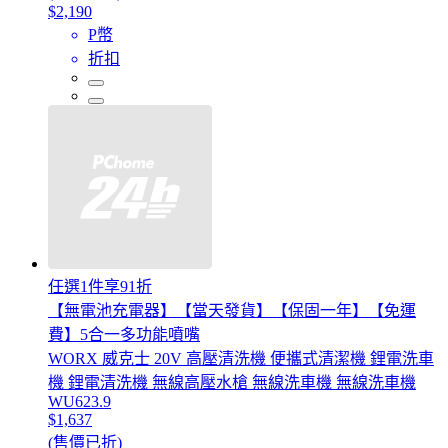
$2,190
P幣
折扣
任選1件享91折
【無電池充電器】【當天發貨】【保固一年】【免運
費】5合一多功能噴嘴
WORX 威克士 20V 高壓清洗機 便攜式清潔機 鋰電洗車
機 鋰電清洗機 無線高壓水槍 無線洗車機 無線洗車機
WU623.9
$1,637
(售價已折)