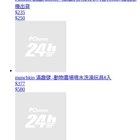
機出貨
$235
$250
munchkin 滿趣健 -動物農場噴水洗澡玩具8入
$377
$580