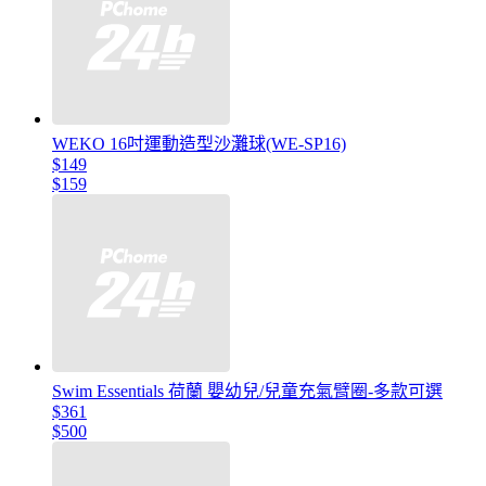
WEKO 16吋運動造型沙灘球(WE-SP16)
$149
$159
Swim Essentials 荷蘭 嬰幼兒/兒童充氣臂圈-多款可選
$361
$500