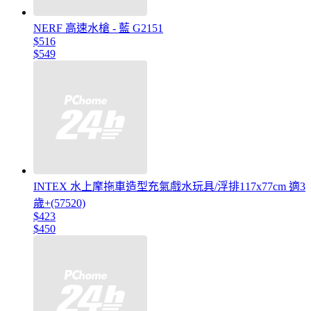
NERF 高速水槍 - 藍 G2151
$516
$549
INTEX 水上摩拖車造型充氣戲水玩具/浮排117x77cm 適3
歲+(57520)
$423
$450