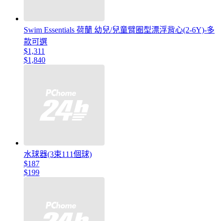
Swim Essentials 荷蘭 幼兒/兒童臂圈型漂浮背心(2-6Y)-多
款可選
$1,311
$1,840
水球器(3束111個球)
$187
$199