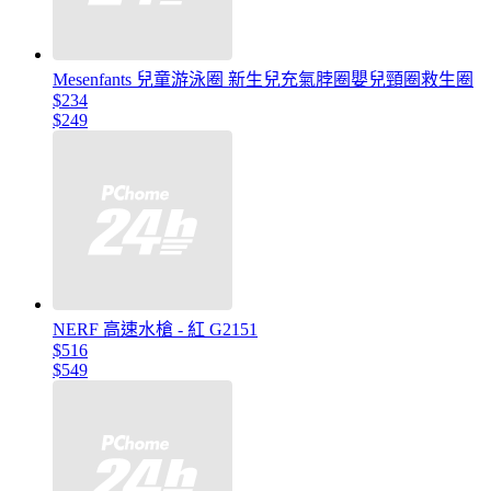
Mesenfants 兒童游泳圈 新生兒充氣脖圈嬰兒頸圈救生圈
$234
$249
NERF 高速水槍 - 紅 G2151
$516
$549