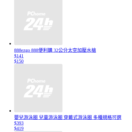
888ezgo 888便利購 32公分太空加壓水槍
$141
$150
嬰兒游泳圈 兒童游泳圈 穿戴式游泳圈 多種規格可選
$393
$419