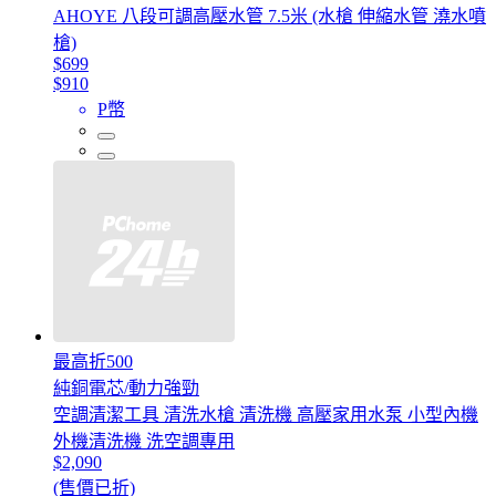
AHOYE 八段可調高壓水管 7.5米 (水槍 伸縮水管 澆水噴
槍)
$699
$910
P幣
最高折500
純銅電芯/動力強勁
空調清潔工具 清洗水槍 清洗機 高壓家用水泵 小型內機
外機清洗機 洗空調專用
$2,090
(售價已折)