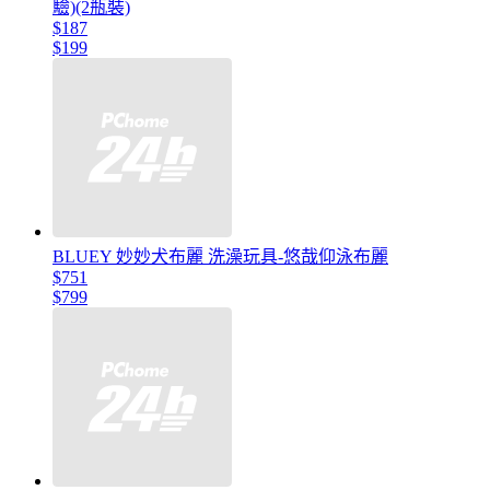
驗)(2瓶裝)
$187
$199
BLUEY 妙妙犬布麗 洗澡玩具-悠哉仰泳布麗
$751
$799