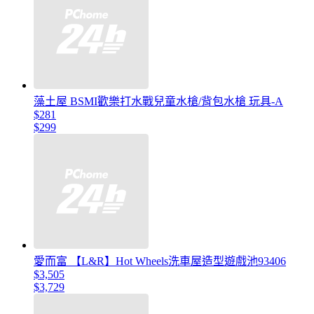
藻土屋 BSMI歡樂打水戰兒童水槍/背包水槍 玩具-A
$281
$299
愛而富 【L&R】Hot Wheels洗車屋造型遊戲池93406
$3,505
$3,729