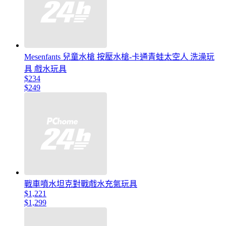
Mesenfants 兒童水槍 按壓水槍-卡通青蛙太空人 洗澡玩
具 戲水玩具
$234
$249
戰車噴水坦克對戰戲水充氣玩具
$1,221
$1,299