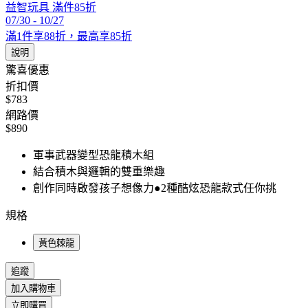
益智玩具 滿件85折
07/30
-
10/27
滿1件享88折，最高享85折
說明
驚喜優惠
折扣價
$783
網路價
$890
軍事武器變型恐龍積木組
結合積木與邏輯的雙重樂趣
創作同時啟發孩子想像力●2種酷炫恐龍款式任你挑
規格
黃色棘龍
追蹤
加入購物車
立即購買