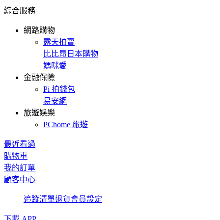
綜合服務
網路購物
露天拍賣
比比昂日本購物
媽咪愛
金融保險
Pi 拍錢包
易安網
旅遊娛樂
PChome 旅遊
最近看過
購物車
我的訂單
顧客中心
追蹤清單
退貨
會員設定
下載 APP