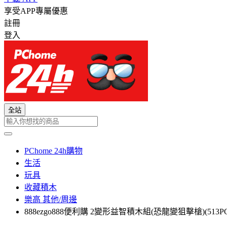
享受APP專屬優惠
註冊
登入
全站
PChome 24h購物
生活
玩具
收藏積木
樂高 其他/周邊
888ezgo888便利購 2變形益智積木組(恐龍變狙擊槍)(513PCS)