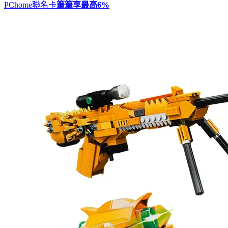
PChome聯名卡
筆筆享最高
6%