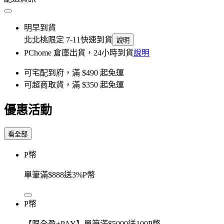
明早到貨
北北桃限定 7-11快速到貨
說明
PChome 倉庫出貨，24小時到貨
說明
可宅配到府，滿 $490 起免運
可超商取貨，滿 $350 起免運
優惠活動
看全部
P幣
單筆滿$888送3%P幣
P幣
【限全盈+PAY】單筆滿$5000送100P幣