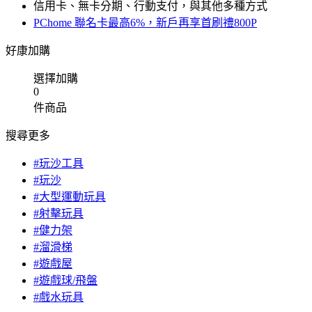
信用卡、無卡分期、行動支付，與其他多種方式
PChome 聯名卡最高6%，新戶再享首刷禮800P
好康加購
選擇加購
0
件商品
搜尋更多
#玩沙工具
#玩沙
#大型運動玩具
#射擊玩具
#健力架
#溜滑梯
#遊戲屋
#遊戲球/飛盤
#戲水玩具