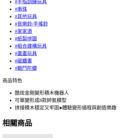
#手指訓練玩具
#串珠
#其他玩具
#音樂鈴/手搖鈴
#家家酒
#紙製拼圖
#組合建構玩具
#畫畫玩具
#磁鐵書
#戰鬥陀螺
商品特色
酷炫金剛變形積木機器人
可單變形成8款帥氣模型
拼接積木穩定又牢固●體驗變形過程與創造樂趣
相關商品