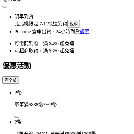
明早到貨
北北桃限定 7-11快速到貨
說明
PChome 倉庫出貨，24小時到貨
說明
可宅配到府，滿 $490 起免運
可超商取貨，滿 $350 起免運
優惠活動
看全部
P幣
單筆滿$888送3%P幣
P幣
【限全盈+PAY】單筆滿$5000送100P幣