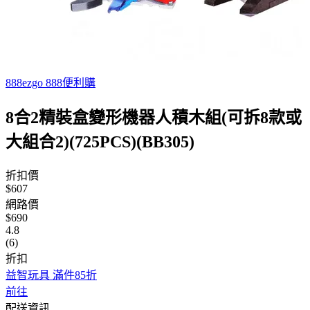
888ezgo 888便利購
8合2精裝盒變形機器人積木組(可拆8款或
大組合2)(725PCS)(BB305)
折扣價
$607
網路價
$690
4.8
(6)
折扣
益智玩具 滿件85折
前往
配送資訊