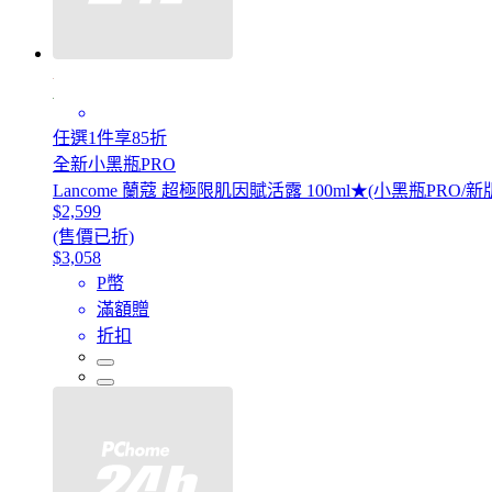
任選1件享85折
全新小黑瓶PRO
Lancome 蘭蔻 超極限肌因賦活露 100ml★(小黑瓶PR
$2,599
(售價已折)
$3,058
P幣
滿額贈
折扣