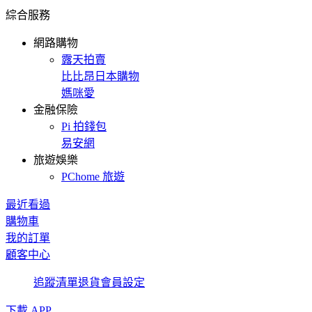
綜合服務
網路購物
露天拍賣
比比昂日本購物
媽咪愛
金融保險
Pi 拍錢包
易安網
旅遊娛樂
PChome 旅遊
最近看過
購物車
我的訂單
顧客中心
追蹤清單
退貨
會員設定
下載 APP