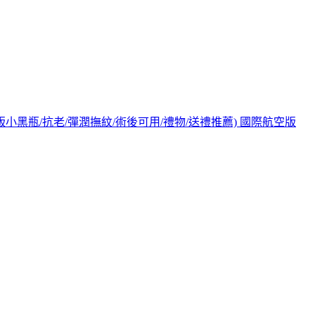
O/新版小黑瓶/抗老/彈潤撫紋/術後可用/禮物/送禮推薦) 國際航空版