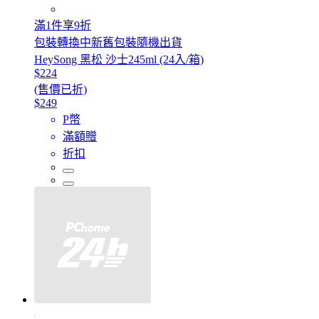
滿1件享9折
包裝轉換中新舊包裝隨機出貨
HeySong 黑松 沙士245ml (24入/箱)
$224
(售價已折)
$249
P幣
滿額贈
折扣