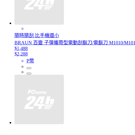
隨時隨刮 比手機還小
BRAUN 百靈 子彈攜帶型電動刮鬍刀/電鬍刀 M1010/M101
$1,488
$2,288
P幣