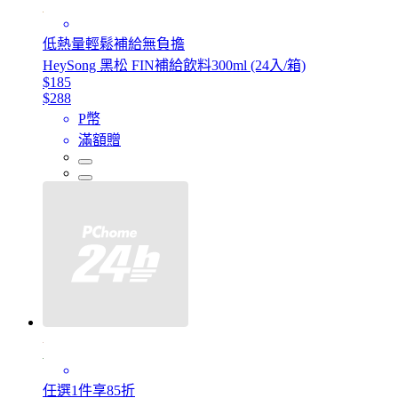
低熱量輕鬆補給無負擔
HeySong 黑松 FIN補給飲料300ml (24入/箱)
$185
$288
P幣
滿額贈
任選1件享85折