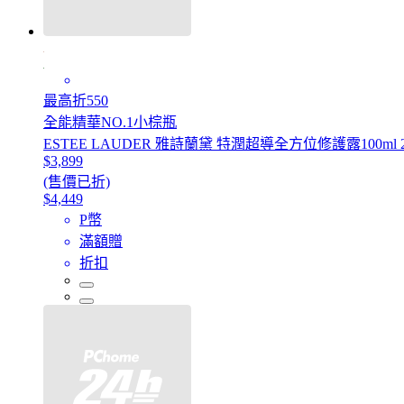
最高折550
全能精華NO.1小棕瓶
ESTEE LAUDER 雅詩蘭黛 特潤超導全方位修護露100
$3,899
(售價已折)
$4,449
P幣
滿額贈
折扣