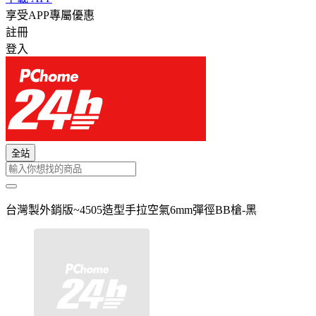
享受APP專屬優惠
註冊
登入
全站
台灣製外銷版~4505造型手拉空氣6mm彈徑BB槍-黑