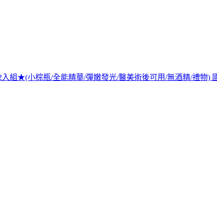
ml 2入組★(小棕瓶/全能精華/彈嫩發光/醫美術後可用/無酒精/禮物)