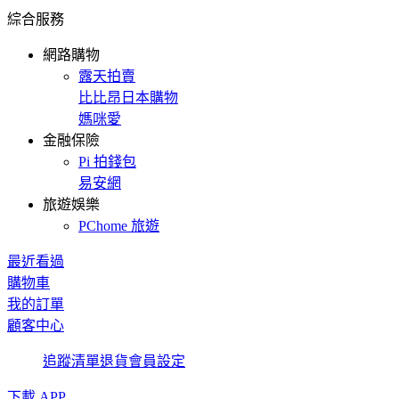
綜合服務
網路購物
露天拍賣
比比昂日本購物
媽咪愛
金融保險
Pi 拍錢包
易安網
旅遊娛樂
PChome 旅遊
最近看過
購物車
我的訂單
顧客中心
追蹤清單
退貨
會員設定
下載 APP