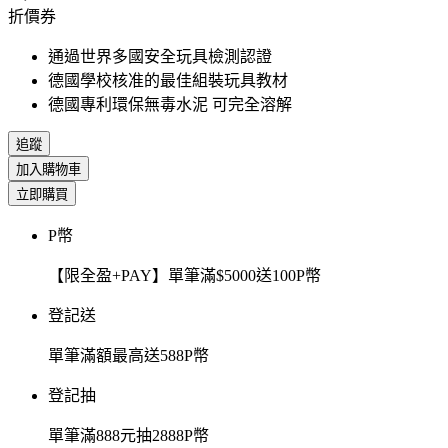
折價券
通過世界多國安全玩具檢測認證
德國學校核准的最佳組裝玩具教材
德國專利環保無毒水泥 可完全溶解
追蹤
加入購物車
立即購買
P幣
【限全盈+PAY】單筆滿$5000送100P幣
登記送
單筆滿額最高送588P幣
登記抽
單筆滿888元抽2888P幣