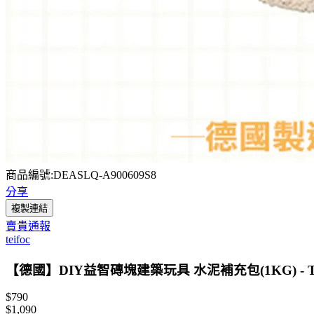
商品編號:DEASLQ-A900609S8
分享
複製連結
賣貴通報
teifoc
【德國】DIY益智磚塊建築玩具 水泥補充包(1KG) - TE
$790
$1,090