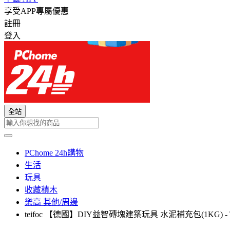
享受APP專屬優惠
註冊
登入
全站
PChome 24h購物
生活
玩具
收藏積木
樂高 其他/周邊
teifoc 【德國】DIY益智磚塊建築玩具 水泥補充包(1KG) - T