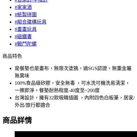
#家家酒
#紙製拼圖
#組合建構玩具
#畫畫玩具
#磁鐵書
#戰鬥陀螺
商品特色
是餐墊也是畫布，無限次塗鴉，過SGS認證，無重金屬
無異味
100%食品級矽膠，安全無毒 ，可水洗可機洗易清潔，
一擦即淨，餐墊耐熱程度-40度至~200度
台灣設計，擁有32款吸睛插圖 ，內附四色白板筆，居家/
外出/旅行都適合
商品詳情