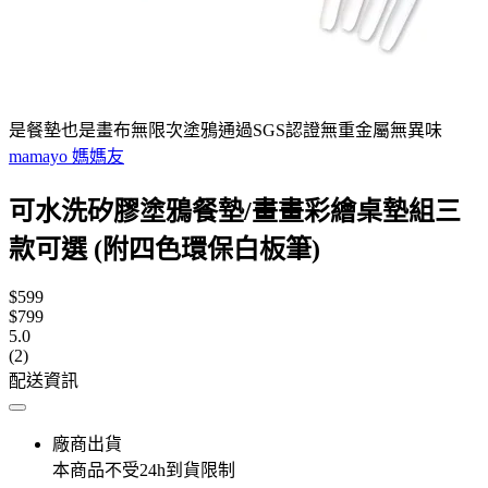
是餐墊也是畫布無限次塗鴉通過SGS認證無重金屬無異味
mamayo 媽媽友
可水洗矽膠塗鴉餐墊/畫畫彩繪桌墊組三
款可選 (附四色環保白板筆)
$599
$799
5.0
(2)
配送資訊
廠商出貨
本商品不受24h到貨限制