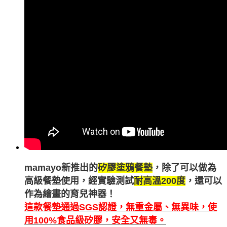
mamayo新推出的
矽膠塗鴉餐墊
，除了可以做為
高級餐墊使用，經實驗測試
耐高溫200度
，還可以
作為繪畫的育兒神器！
這款餐墊通過SGS認證，無重金屬、無異味，使
用100%食品級矽膠，安全又無毒。