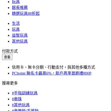
玩具
館長推薦
精選玩具88折起
生活
玩具
益智玩具
其他玩具
付款方式
查看
信用卡、無卡分期、行動支付，與其他多種方式
PChome 聯名卡最高6%，新戶再享首刷禮800P
搜尋更多
#手指訓練玩具
#串珠
#其他玩具
#音樂鈴/手搖鈴