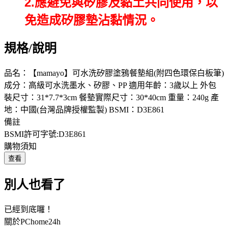
2.應避免與矽膠及黏土共同使用，以
免造成矽膠墊沾黏情況。
規格/說明
品名：【mamayo】可水洗矽膠塗鴉餐墊組(附四色環保白板筆)
成分：高級可水洗墨水、矽膠、PP 適用年齡：3歲以上 外包
裝尺寸：31*7.7*3cm 餐墊實際尺寸：30*40cm 重量：240g 產
地：中國(台灣品牌授權監製) BSMI：D3E861
備註
BSMI許可字號:D3E861
購物須知
查看
別人也看了
已經到底囉！
關於PChome24h