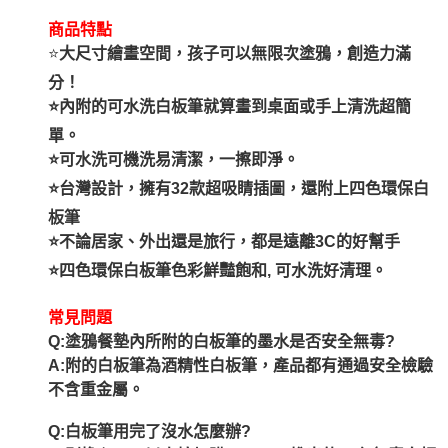
商品特點
⭐
大尺寸繪畫空間，孩子可以無限次塗鴉，創造力滿
分！
⭐內附的可水洗白板筆就算畫到桌面或手上清洗超簡
單。
⭐可水洗可機洗易清潔，一擦即淨。
⭐台灣設計，擁有32款超吸睛插圖，還附上四色環保白
板筆
⭐不論居家、外出還是旅行，都是遠離3C的好幫手
⭐
四色環保白板筆
色彩鮮豔飽和, 可水洗好清理。
常見問題
Q:塗鴉餐墊內所附的白板筆的墨水是否安全無毒?
A:附的白板筆為酒精性白板筆，產品都有通過安全檢驗
不含重金屬。
Q:白板筆用完了沒水怎麼辦?