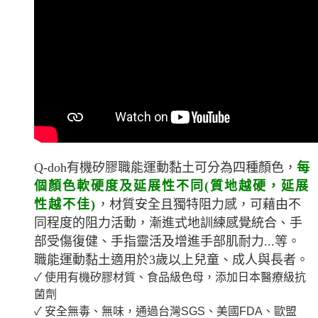
Q-doh有機矽膠職能運動黏土可分為四種顏色，
每
個顏色軟硬度及延展性不同(質地越硬，延展
性越不佳)
，材質安全且獨特阻力感，可藉由不
同程度的阻力活動，漸進式地訓練感覺統合、手
部受傷復健、手指靈活及增進手部肌耐力...等。
職能運動黏土適用於3歲以上兒童、成人與長者。
✓ 使用有機矽膠材質、食品級色母，添加日本醫療級抗
菌劑
✓ 安全無毒、無味，通過台灣SGS、美國FDA、歐盟