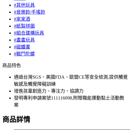
#其他玩具
#音樂鈴/手搖鈴
#家家酒
#紙製拼圖
#組合建構玩具
#畫畫玩具
#磁鐵書
#戰鬥陀螺
商品特色
通過台灣SGS、美國FDA、歐盟CE等安全檢測,提供觸覺
敏感及觸覺障礙訓練
增進孩童創造力、專注力、協調力
發明專利申請案號111116098,附贈職能運動黏土活動教
案
商品詳情