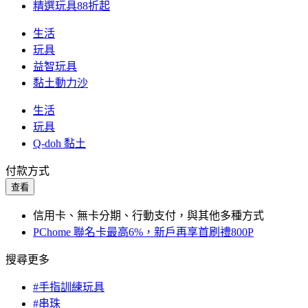
精選玩具88折起
生活
玩具
益智玩具
黏土動力沙
生活
玩具
Q-doh 黏土
付款方式
查看
信用卡、無卡分期、行動支付，與其他多種方式
PChome 聯名卡最高6%，新戶再享首刷禮800P
搜尋更多
#手指訓練玩具
#串珠