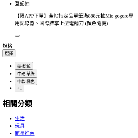
登記抽
【限APP下單】全站指定品單筆滿888元抽Mio gogoro專
用記錄器、國際牌掌上型電鬍刀 (顏色隨機)
規格
選擇
硬-粉藍
中硬-草綠
中軟-橘色
+1
相關分類
生活
玩具
館長推薦