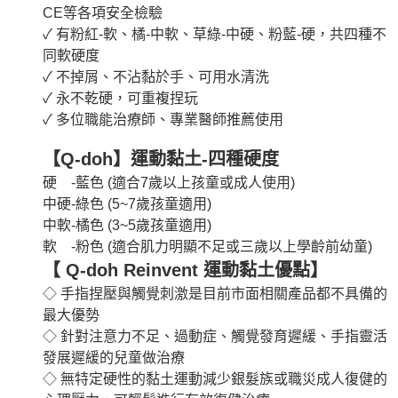
CE等各項安全檢驗
✓ 有粉紅-軟、橘-中軟、草綠-中硬、粉藍-硬，共四種不
同軟硬度
✓ 不掉屑、不沾黏於手、可用水清洗
✓ 永不乾硬，可重複捏玩
✓ 多位職能治療師、專業醫師推薦使用
【Q-doh】運動黏土-四種硬度
硬 -藍色 (適合7歲以上孩童或成人使用)
中硬-綠色 (5~7歲孩童適用)
中軟-橘色 (3~5歲孩童適用)
軟 -粉色 (適合肌力明顯不足或三歲以上學齡前幼童)
【 Q-doh Reinvent 運動黏土優點】
◇ 手指捏壓與觸覺刺激是目前市面相關產品都不具備的
最大優勢
◇ 針對注意力不足、過動症、觸覺發育遲緩、手指靈活
發展遲緩的兒童做治療
◇ 無特定硬性的黏土運動減少銀髮族或職災成人復健的