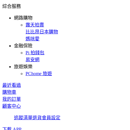
綜合服務
網路購物
露天拍賣
比比昂日本購物
媽咪愛
金融保險
Pi 拍錢包
易安網
旅遊娛樂
PChome 旅遊
最近看過
購物車
我的訂單
顧客中心
追蹤清單
退貨
會員設定
下載 APP