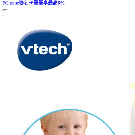
PChome聯名卡
筆筆享最高
6%