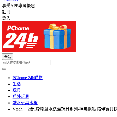
享受APP專屬優惠
註冊
登入
全站
PChome 24h購物
生活
玩具
戶外玩具
戲水玩具水槍
Vtech 2合1嘟嘟戲水洗澡玩具系列-神氣拖船 陪伴