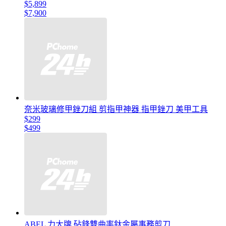
$5,899
$7,900
奈米玻璃修甲銼刀組 剪指甲神器 指甲銼刀 美甲工具
$299
$499
ABEL 力大牌 砧鋒雙曲率鈦金屬事務剪刀