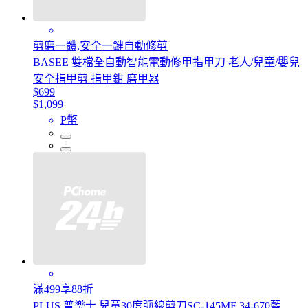
剪磨一體,安全一鍵自動修剪
BASEE 雙檔全自動智能電動修甲指甲刀 老人/兒童/嬰兒
安全指甲剪 指甲鉗 磨甲器
$699
$1,099
P幣
滿499享88折
PLUS 普樂士 兒童30度弧線剪刀SC-145MF 34-670藍