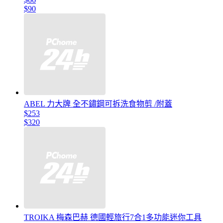
$90
ABEL 力大牌 全不鏽鋼可拆洗食物剪 /附蓋
$253
$320
TROIKA 梅森巴赫 德國輕旅行7合1多功能迷你工具