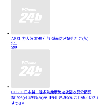
ABEL 力大牌 3D魔利剪-弧面防沾黏剪刀-7"(藍)
$71
$90
COGIT 日本製11種多功能廚房垃圾回收剪分類剪
581908(可切割拆解)萬用多用途環保剪刀11通え使⑵ぉ
すつⅴー