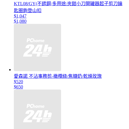
KTL08/GY(不銹鋼;多用途:夾鉗小刀開罐器起子剪刀鑰
匙圈鉤登山扣
$1,047
$1,080
愛森諾 不沾事務剪-橄欖綠/焦糖奶/乾燥玫瑰
$520
$650