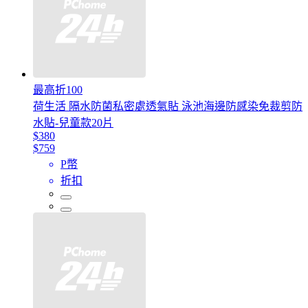
最高折100
荷生活 隔水防菌私密處透氣貼 泳池海邊防感染免裁剪防
水貼-兒童款20片
$380
$759
P幣
折扣