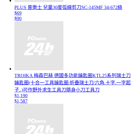
PLUS 普樂士 兒童30度弧線剪刀SC-145MF 34-672綠
$69
$90
TROIKA 梅森巴赫 德國多功能鑰匙圈KTL25系列瑞士刀
鑰匙圈(十合一工具鑰匙圈:折疊瑞士刀/六角.十字.一字起
子..)可作野外求生工具刀隨身小刀工具刀
$1,190
$1,587