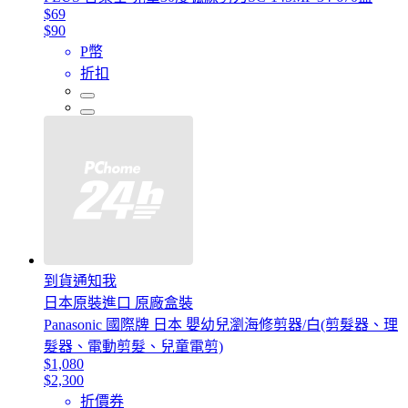
$69
$90
P幣
折扣
到貨通知我
日本原裝進口 原廠盒裝
Panasonic 國際牌 日本 嬰幼兒瀏海修剪器/白(剪髮器、理
髮器、電動剪髮、兒童電剪)
$1,080
$2,300
折價券