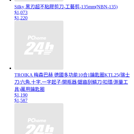
Silky 黑刃超不粘膠剪刀-工藝剪-135mm(NBN-135)
$1,073
$1,220
TROIKA 梅森巴赫 德國多功能10合1鑰匙圈KTL25(瑞士
刀/六角.十字.一字起子/開瓶器/鋸齒刮鱗刀/扣環/測量工
具)萬用鑰匙圈
$1,190
$1,587