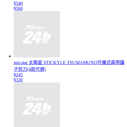
$540
$560
sun-star 太陽星 STICKYLE TSUMAMUNO可攜式兩用鑷
子剪刀(4款可選)
$245
$330