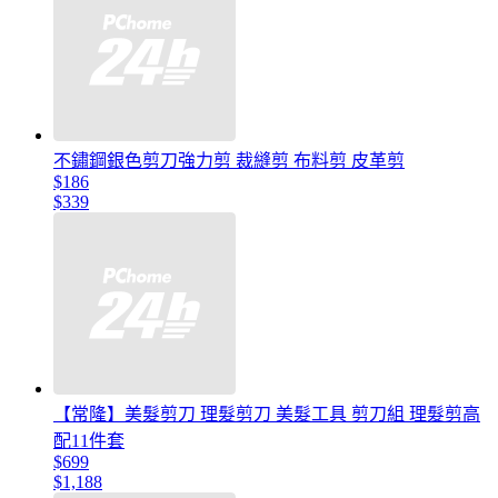
不鏽鋼銀色剪刀強力剪 裁縫剪 布料剪 皮革剪
$186
$339
【常隆】美髮剪刀 理髮剪刀 美髮工具 剪刀組 理髮剪高
配11件套
$699
$1,188