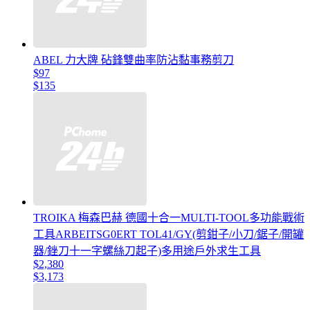
ABEL 力大牌 砧鋒雙曲率防沾黏事務剪刀
$97
$135
TROIKA 梅森巴赫 德國十合一MULTI-TOOL多功能戰術
工具ARBEITSG0ERT TOL41/GY(剪鉗子/小刀/鋸子/開罐
器/銼刀十一字螺絲刀起子)多用途戶外求生工具
$2,380
$3,173