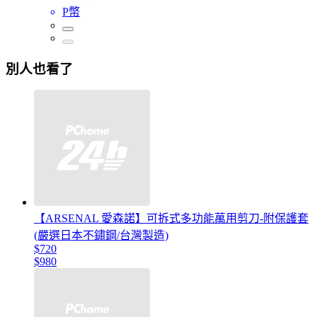
P幣
別人也看了
【ARSENAL 愛森諾】可拆式多功能萬用剪刀-附保護套
(嚴選日本不鏽鋼/台灣製造)
$720
$980