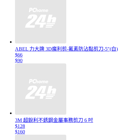
ABEL 力大牌 3D魔利剪-氟素防沾黏剪刀-5"(白)
$66
$90
3M 超銳利不銹鋼金屬事務剪刀 6 吋
$128
$160