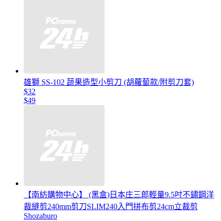
雄獅 SS-102 蔬果造型小剪刀 (胡蘿蔔款/附剪刀套)
$32
$49
【南紡購物中心】 (黑盒)日本庄三郎輕量9.5吋不鏽鋼洋
裁縫剪240mm剪刀SLIM240入門拼布剪24cm立裁剪
Shozaburo