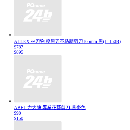
ALLEX 林刃物 極黑刃不粘膠剪刀165mm-黑(11150B)
$787
$895
ABEL 力大牌 專業花藝剪刀-燕麥色
$98
$150