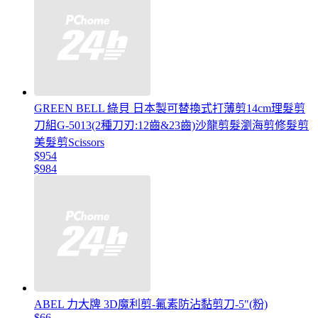
GREEN BELL 綠貝 日本製可替換式打薄剪14cm理髮剪
刀組G-5013(2種刀刃:12齒&23齒)沙龍剪髮瀏海剪修髮剪
美髮剪Scissors
$954
$984
ABEL 力大牌 3D魔利剪-氟素防沾黏剪刀-5"(粉)
$66