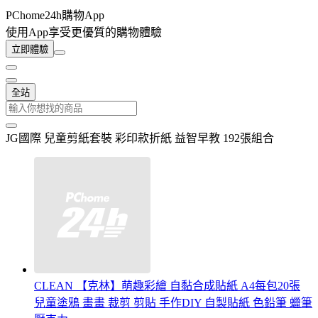
PChome24h購物App
使用App享受更優質的購物體驗
立即體驗
全站
JG國際 兒童剪紙套裝 彩印款折紙 益智早教 192張組合
CLEAN 【克林】萌趣彩繪 自黏合成貼紙 A4每包20張
兒童塗鴉 畫畫 裁剪 剪貼 手作DIY 自製貼紙 色鉛筆 蠟筆