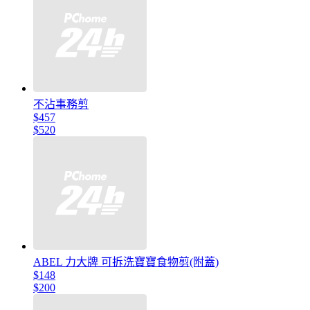
不沾事務剪
$457
$520
ABEL 力大牌 可拆洗寶寶食物剪(附蓋)
$148
$200