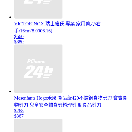
VICTORINOX 瑞士維氏 專業 家用剪刀/右
手/16cm(8.0906.16)
$660
$880
Mesenfants Hogo禾果 食品級420不鏽鋼食物剪刀 寶寶食
物剪刀 兒童安全輔食剪料理剪 副食品剪刀
$268
$367