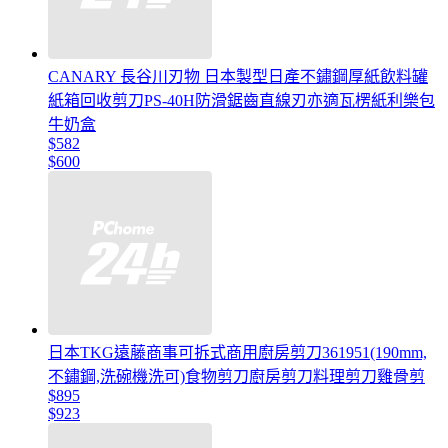
CANARY 長谷川刃物 日本製型日產不鏽鋼厚紙飲料罐
紙箱回收剪刀PS-40H防滑鋸齒直線刃亦適瓦楞紙利樂包
牛奶盒
$582
$600
日本TKG遠藤商事可拆式商用廚房剪刀361951(190mm,
不鏽鋼,洗碗機洗可)食物剪刀廚房剪刀料理剪刀雞骨剪
$895
$923