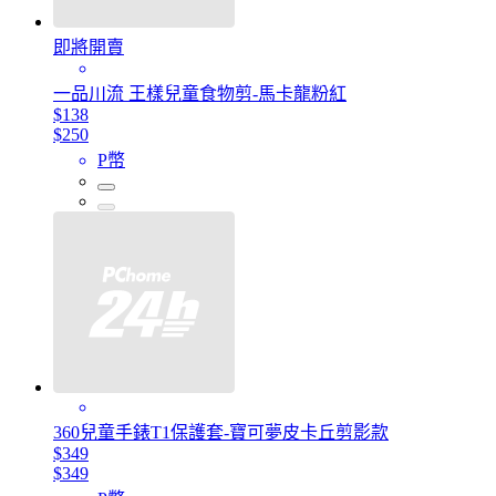
即將開賣
一品川流 王樣兒童食物剪-馬卡龍粉紅
$138
$250
P幣
360兒童手錶T1保護套-寶可夢皮卡丘剪影款
$349
$349