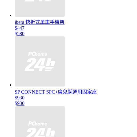
ibera 快拆式單車手機架
$447
$580
SP CONNECT SPC+魔鬼氈通用固定座
$930
$930