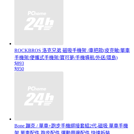
ROCKBROS 洛克兄弟 磁吸手機架 /車把款(皮克敏/單車
手機架/便攜式手機架/寶可夢/手機導航/外送/環島)
$893
$950
Bone 蹦克 / 單車+跑步手機綁接套組2代-磁吸 單車手機
架 單車配件 跑步配件 運動周邊配件 快速拆裝