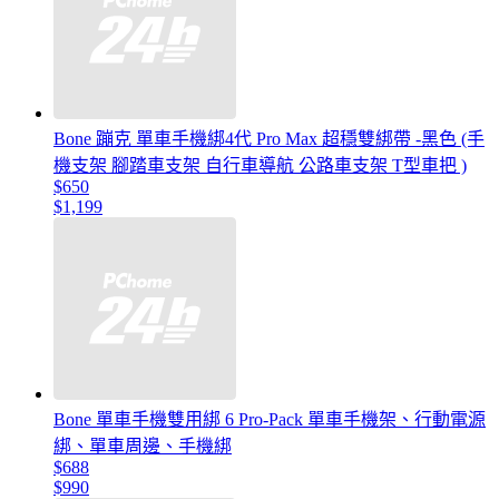
Bone 蹦克 單車手機綁4代 Pro Max 超穩雙綁帶 -黑色 (手
機支架 腳踏車支架 自行車導航 公路車支架 T型車把 )
$650
$1,199
Bone 單車手機雙用綁 6 Pro-Pack 單車手機架、行動電源
綁、單車周邊、手機綁
$688
$990