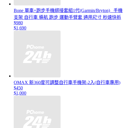
Bone 單車+跑步手機綁接套組1代(Garmin/Bryton)_ 手機
支架 自行車 導航 跑步 運動手臂套 通用尺寸 秒速快拆
$980
$1,690
OMAX 新360度可調整自行車手機架-2入(自行車專用)
$450
$1,000