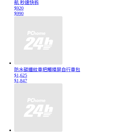
航 秒速快拆
$920
$990
防水碳纖紋車把觸摸屏自行車包
$1,625
$1,847