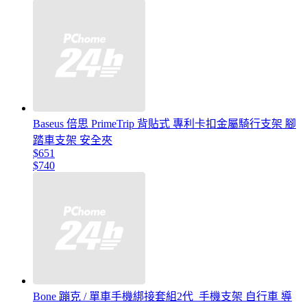
Baseus 倍思 PrimeTrip 背貼式 專利卡扣金屬騎行支架 腳
踏車支架 安全夾
$651
$740
Bone 蹦克 / 單車手機綁接套組2代_手機支架 自行車 導