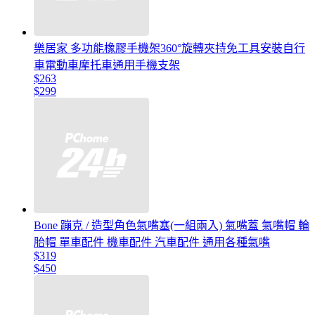
樂居家 多功能橡膠手機架360°旋轉夾持免工具安裝自行
車電動車摩托車通用手機支架
$263
$299
Bone 蹦克 / 造型角色氣嘴塞(一組兩入) 氣嘴蓋 氣嘴帽 輪
胎帽 單車配件 機車配件 汽車配件 通用各種氣嘴
$319
$450