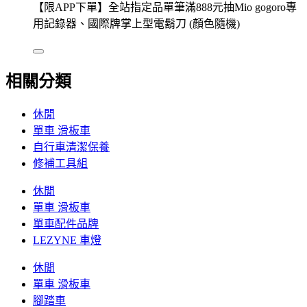
【限APP下單】全站指定品單筆滿888元抽Mio gogoro專
用記錄器、國際牌掌上型電鬍刀 (顏色隨機)
相關分類
休閒
單車 滑板車
自行車清潔保養
修補工具組
休閒
單車 滑板車
單車配件品牌
LEZYNE 車燈
休閒
單車 滑板車
腳踏車