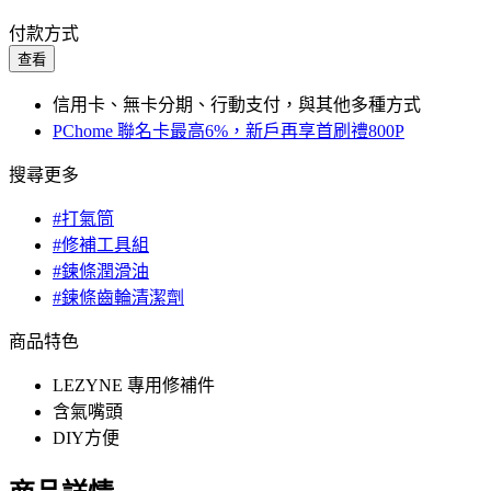
付款方式
查看
信用卡、無卡分期、行動支付，與其他多種方式
PChome 聯名卡最高6%，新戶再享首刷禮800P
搜尋更多
#打氣筒
#修補工具組
#鍊條潤滑油
#鍊條齒輪清潔劑
商品特色
LEZYNE 專用修補件
含氣嘴頭
DIY方便