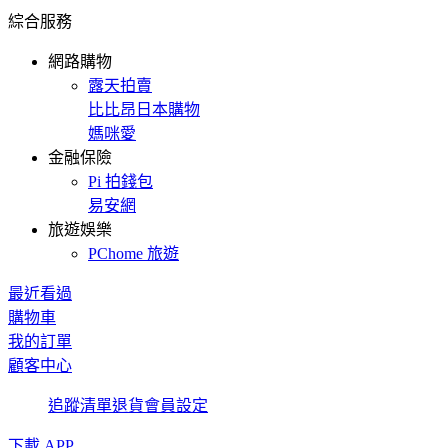
綜合服務
網路購物
露天拍賣
比比昂日本購物
媽咪愛
金融保險
Pi 拍錢包
易安網
旅遊娛樂
PChome 旅遊
最近看過
購物車
我的訂單
顧客中心
追蹤清單
退貨
會員設定
下載 APP