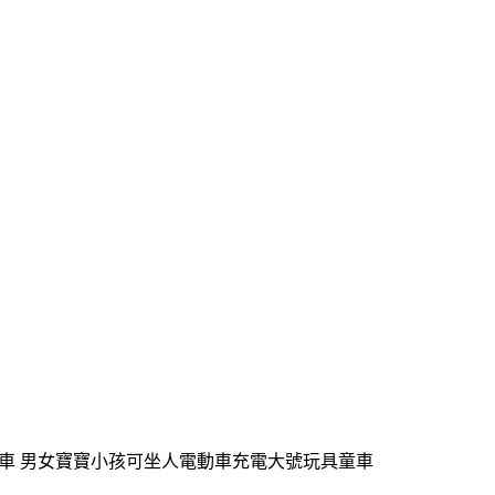
玩具童車 男女寶寶小孩可坐人電動車充電大號玩具童車