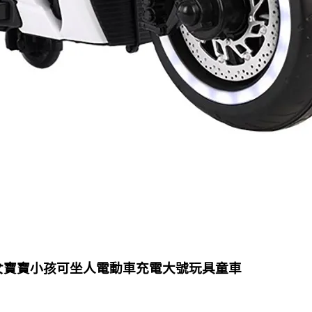
 男女寶寶小孩可坐人電動車充電大號玩具童車