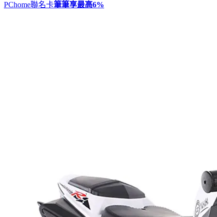
PChome聯名卡
筆筆享最高
6%