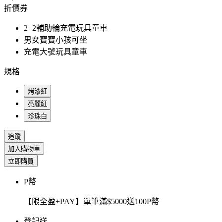
折價券
2+2輔助輪充電玩具童車
男女寶寶小孩可坐
充電大號玩具童車
規格
烤漆紅
亮麗紅
珍珠白
追蹤
加入購物車
立即購買
P幣
【限全盈+PAY】單筆滿$5000送100P幣
登記送