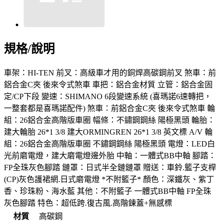
規格/說明
車架：HI-TEN 前叉：高級車才用的銅焊高碳鋼前叉 煞車：前
鋁合金C夾 後來令式煞車 車把：鋁合金材質 立管：鋁合金固
定/CP下段 變速：SHIMANO 6段變速系統 (喜瑪諾6速轉把，
一整套都是喜瑪諾配件) 煞車：前鋁合金C夾 後來令式煞車 輪
組：26鋁合金高階版車圈 幅條：不鏽鋼鋼絲 陽極黑頭 輪胎：
建大輪胎 26*1 3/8 建大ORMINGREN 26*1 3/8 英文標 A/V 輪
組：26鋁合金高階版車圈 不鏽鋼鋼絲 陽極黑頭 電燈：LED白
光前磨電燈，建大磨電燈邊外胎 中軸：一體式BB中軸 腳踏：
FP全珠灰色腳踏 鏈罩：日式半全鏈鏈罩 贈送：車鈴.籃子支桿
(CP)灰色護裙網.日式磨電燈 *不附籃子* 顏色：深鐵灰、紫丁
香、珍珠粉、海水藍 其他：不附籃子 一體式BB中軸 FP全珠
灰色腳踏 特色：超低跨.復古風.高階鍊蓋+無感標
材質
高碳鋼