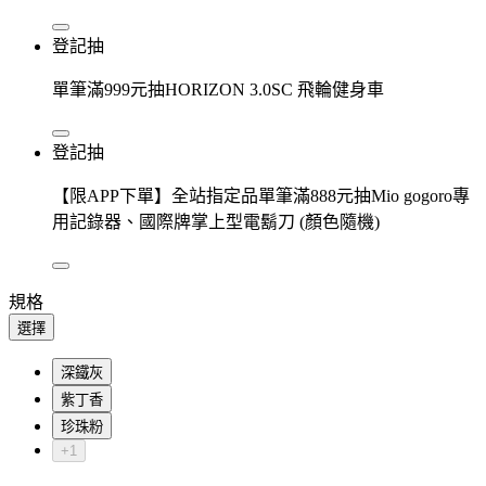
登記抽
單筆滿999元抽HORIZON 3.0SC 飛輪健身車
登記抽
【限APP下單】全站指定品單筆滿888元抽Mio gogoro專
用記錄器、國際牌掌上型電鬍刀 (顏色隨機)
規格
選擇
深鐵灰
紫丁香
珍珠粉
+1