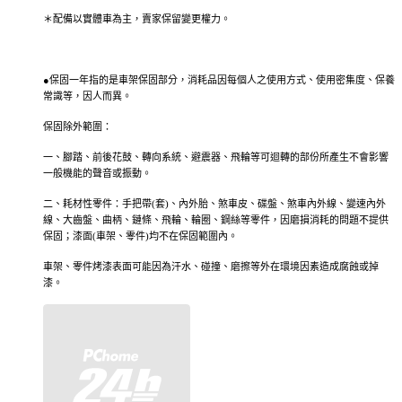
＊配備以實體車為主，賣家保留變更權力。
●保固一年指的是車架保固部分，消耗品因每個人之使用方式、使用密集度、保養
常識等，因人而異。
保固除外範圍：
一、腳踏、前後花鼓、轉向系統、避震器、飛輪等可迴轉的部份所產生不會影響
一般機能的聲音或振動。
二、耗材性零件：手把帶(套)、內外胎、煞車皮、碟盤、煞車內外線、變速內外
線、大齒盤、曲柄、鏈條、飛輪、輪圈、鋼絲等零件，因磨損消耗的問題不提供
保固；漆面(車架、零件)均不在保固範圍內。
車架、零件烤漆表面可能因為汗水、碰撞、磨擦等外在環境因素造成腐蝕或掉
漆。