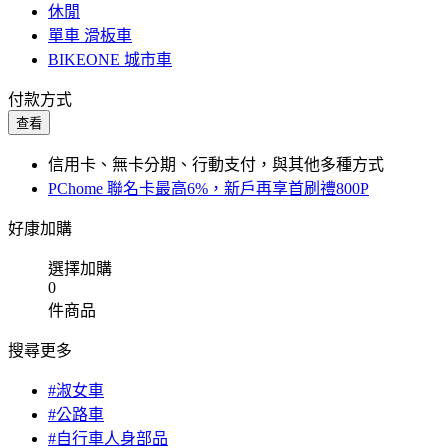
休閒
單車 滑板車
BIKEONE 城市車
付款方式
查看
信用卡、無卡分期、行動支付，與其他多種方式
PChome 聯名卡最高6%，新戶再享首刷禮800P
好康加購
選擇加購
0
件商品
搜尋更多
#淑女車
#公路車
#自行車人身部品