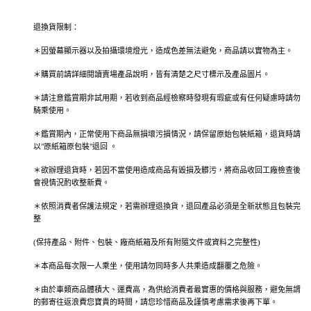
退換貨限制：
＊因螢幕顯示器以及拍攝環境燈光，造成色差無法避免，商品請以實物為主。
＊購買前請詳細閱讀賣場產品說明，皆有清楚之尺寸標示及產品圖片。
＊請注意鑑賞期非試用期，若收到商品經檢察時發現有瑕疵或有任何疑慮時請勿
騎乘使用。
＊鑑賞期內，正常使用下商品無損壞污損情況，請保留原始包裝紙箱，退貨時請
以"原紙箱原包裝"退回 。
＊欲辦理退貨時，若因不當使用造成商品有毀損及髒污，將商品收回工廠檢查後
會視情況酌收整新費。
＊依照消費者保護法規定，若需辦理退換貨，退回產品必須是全新狀態且包裝完
整
(保持產品、附件、包裝、廠商紙箱及所有附隨文件或資料之完整性)
＊本商品每次限一人乘坐，使用請勿同時多人共乘造成翻覆之危險。
＊由於車類商品體積大、運費高，為供給消費者最實惠的價格與服務，避免無謂
的郵寄往返浪費您寶貴的時間，請您珍惜商品及謹慎考慮需求後再下單。