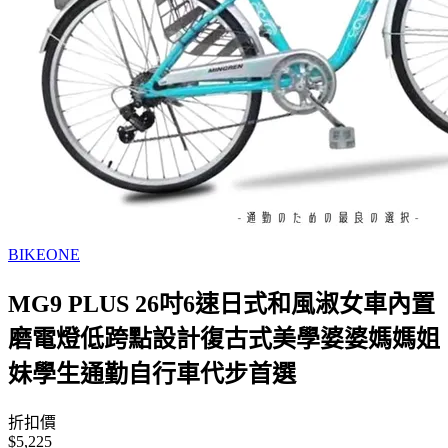
BIKEONE
MG9 PLUS 26吋6速日式和風淑女車內置
磨電燈低跨點設計復古式美學婆婆媽媽姐
妹學生通勤自行車代步首選
折扣價
$5,225