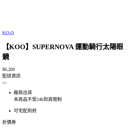
KO-O
【KOO】SUPERNOVA 運動騎行太陽眼
鏡
$6,200
配送資訊
廠商出貨
本商品不受24h到貨限制
可宅配到府
折價券