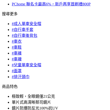
PChome 聯名卡最高6%，新戶再享首刷禮800P
搜尋更多
#成人單車安全帽
#自行車手套
#自行車後背包
#車衣
#車鞋
#車褲
#車襪
#兒童單車安全帽
#面罩
#排汗頭巾
商品特色
極致輕，全眼鏡僅21公克
單片式高清晰蔡司鏡片
鏡片防爆防反光100%抗UV