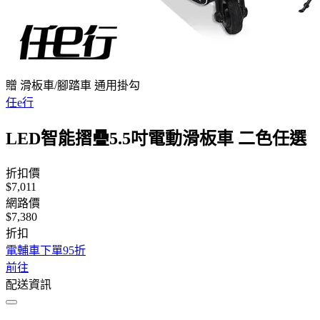
贈 滑板車/腳踏車 通用掛勾
任e行
LED智能摺疊5.5吋電動滑板車 二色任選
折扣價
$7,011
網路價
$7,380
折扣
電輔車下單95折
前往
配送資訊