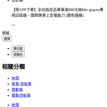
登記抽
【限APP下單】全站指定品單筆滿888元抽Mio gogoro專
用記錄器、國際牌掌上型電鬍刀 (顏色隨機)
規格
選擇
寶石藍
高雅白
相關分類
休閒
單車 滑板車
電動車
電動滑板車
休閒