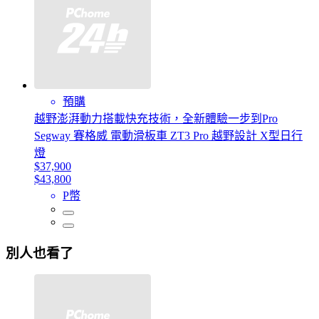
預購
越野澎湃動力搭載快充技術，全新體驗一步到Pro
Segway 賽格威 電動滑板車 ZT3 Pro 越野設計 X型日行
燈
$37,900
$43,800
P幣
別人也看了