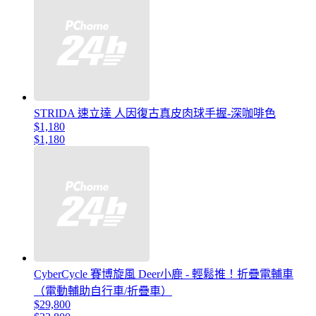
STRIDA 速立達 人因復古真皮肉球手握-深咖啡色
$1,180
$1,180
CyberCycle 賽博旋風 Deer小鹿 - 輕鬆推！折疊電輔車
（電動輔助自行車/折疊車）
$29,800