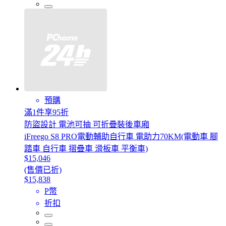
預購
滿1件享95折
防盜設計 電池可抽 可折疊裝後車廂
iFreego S8 PRO電動輔助自行車 電助力70KM(電動車 腳
踏車 自行車 摺疊車 滑板車 平衡車)
$15,046
(售價已折)
$15,838
P幣
折扣