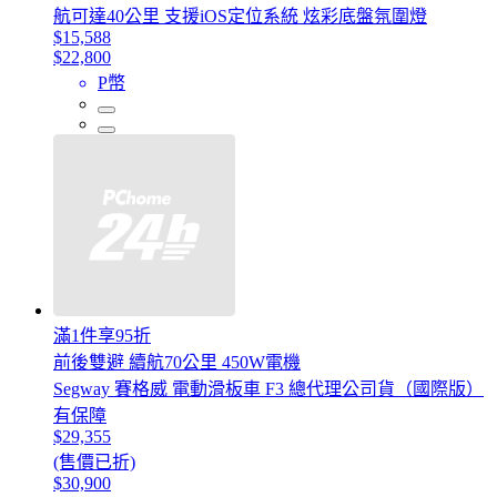
航可達40公里 支援iOS定位系統 炫彩底盤氛圍燈
$15,588
$22,800
P幣
滿1件享95折
前後雙避 續航70公里 450W電機
Segway 賽格威 電動滑板車 F3 總代理公司貨（國際版）
有保障
$29,355
(售價已折)
$30,900