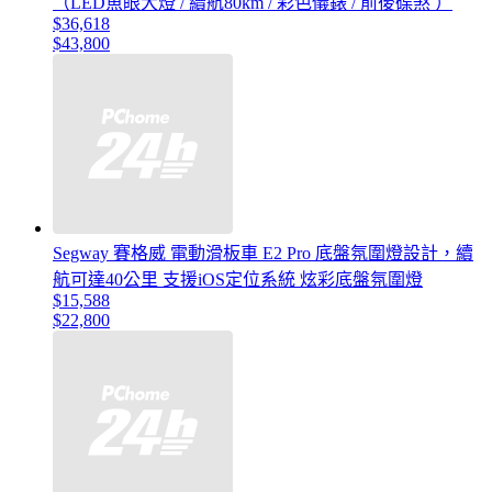
（LED魚眼大燈 / 續航80km / 彩色儀錶 / 前後碟煞 ）
$36,618
$43,800
Segway 賽格威 電動滑板車 E2 Pro 底盤氛圍燈設計，續
航可達40公里 支援iOS定位系統 炫彩底盤氛圍燈
$15,588
$22,800