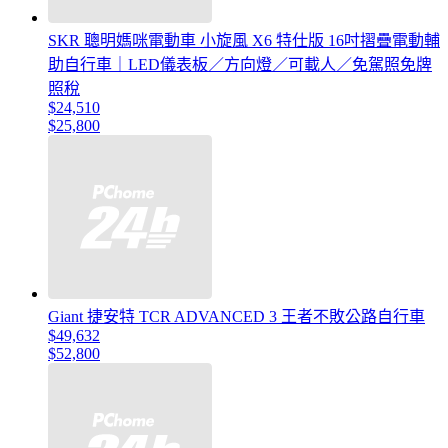
SKR 聰明媽咪電動車 小旋風 X6 特仕版 16吋摺疊電動輔
助自行車｜LED儀表板／方向燈／可載人／免駕照免牌
照稅
$24,510
$25,800
Giant 捷安特 TCR ADVANCED 3 王者不敗公路自行車
$49,632
$52,800