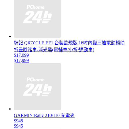
騎記 QiCYCLE EF1 台製歐規版 16吋內變三速電動輔助
折疊腳踏車-消光黑(電輔車/小折/通勤車)
$17,099
$17,999
GARMIN Rally 210/110 充電夾
$945
$945