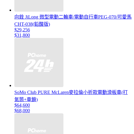
向銓 JiLong 微型電動二輪車/電動自行車PEG-070/可愛馬
CHT-038(鉛酸版)
$29,256
$31,800
SoMo Club PURE McLaren麥拉倫小折款電動滑板車(打
氣筒+車鎖)
$64,600
$68,000