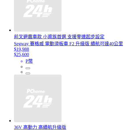
前叉避震車款 小資族首選 支援零速起步設定
Segway 賽格威 電動滑板車 F2 升級版 續航可達40公里
$19,988
$25,600
P幣
36V 高動力 高續航升級版