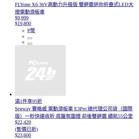
FLYone X6 36V高動力升級版 雙避震迷你折疊式LED大
燈電動滑板車
$9,999
$19,800
P幣
滿1件享95折
Segway 賽格威 電動滑板車 E3Pro 總代理公司貨（國際
版）一秒快速收折 底盤氛圍燈 前後雙避震 續航55公里
$22,420
(售價已折)
$23,600