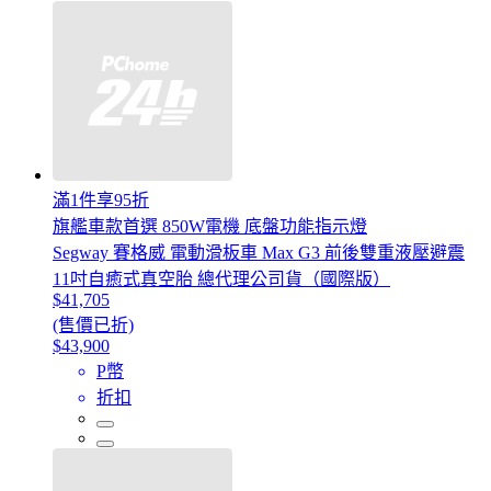
滿1件享95折
旗艦車款首選 850W電機 底盤功能指示燈
Segway 賽格威 電動滑板車 Max G3 前後雙重液壓避震
11吋自癒式真空胎 總代理公司貨（國際版）
$41,705
(售價已折)
$43,900
P幣
折扣