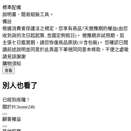
標準配備
說明書、簡易組裝工具。
備註
根據消費者保護法之規定，您享有商品7天猶豫期的權益(由您
收到貨的次日起起算, 含國定例假日)。 猶豫期非試用期，若
主張七日鑑賞期，請您恢復商品原狀(※含包裝)。 您確認已閱
讀前述說明並同意於此頁面下單視同同意本條款，不便之處敬
請見諒謝謝
購物須知
查看
別人也看了
已經到底囉！
關於PChome24h
顧客權益