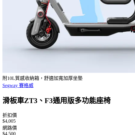
附10L質感收納箱，舒適加寬加厚坐墊
Segway 賽格威
滑板車ZT3、F3通用版多功能座椅
折扣價
$4,005
網路價
$4,500