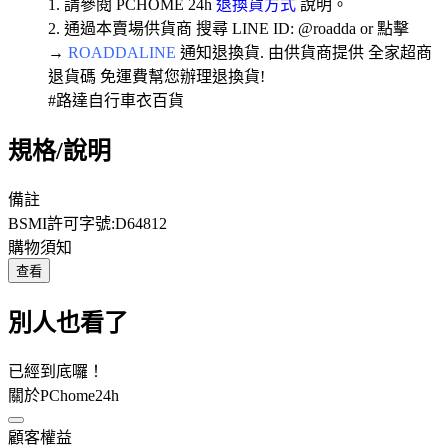
1. 請參閱 PCHOME 24h
退換貨方式
說明。
2. 通過本賣場供貨商 搜尋 LINE ID: @roadda or 點擊
→
ROADDALINE
通知退換貨. 由供貨商提供 全家超商
退貨碼 免運費幫您辦理退換貨!
#路達自行車衣百貨
規格/說明
備註
BSMI許可字號:D64812
購物須知
查看
別人也看了
已經到底囉！
關於PChome24h
顧客權益