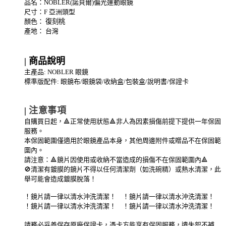
品名：NOBLER(諾貝爾)偏光運動眼鏡
尺寸：F 亞洲頭型
顏色：
復刻桃
產地： 台灣
| 商品說明
主產品: NOBLER 眼鏡
標準版配件: 眼鏡布/眼鏡袋/收納盒/包裝盒/說明書/保證卡
|
注意事項
自購買日起，🔺正常使用狀態🔺非人為因素損傷前提下提供一年保固
服務。
本保固範圍僅適用於眼鏡產品本身，其他周邊附件或贈品不在保固範
圍內。
請注意：🔺鏡片因使用或收納不當造成的損傷不在保固範圍內🔺
🚫清潔有鍍膜的鏡片不得以任何清潔劑（如洗碗精）或熱水清潔，此
舉可能會造成鍍膜脫落！
！鏡片請一律以清水沖洗清潔！ ！鏡片請一律以清水沖洗清潔！
！鏡片請一律以清水沖洗清潔！ ！鏡片請一律以清水沖洗清潔！
請務必妥善保存原廠保證卡，憑卡方能享有保固服務，遺失恕不補