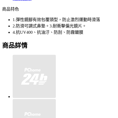
商品特色
1.彈性鏡腳有效包覆頭型，防止激烈運動時滑落
2.防滑可調式鼻墊。3.耐衝擊偏光鏡片。
4.抗UV400、抗油汙、防刮、防霧鍍膜
商品詳情