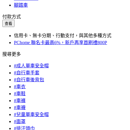
腳踏車
付款方式
查看
信用卡、無卡分期、行動支付，與其他多種方式
PChome 聯名卡最高6%，新戶再享首刷禮800P
搜尋更多
#成人單車安全帽
#自行車手套
#自行車後背包
#車衣
#車鞋
#車褲
#車襪
#兒童單車安全帽
#面罩
#排汗頭巾