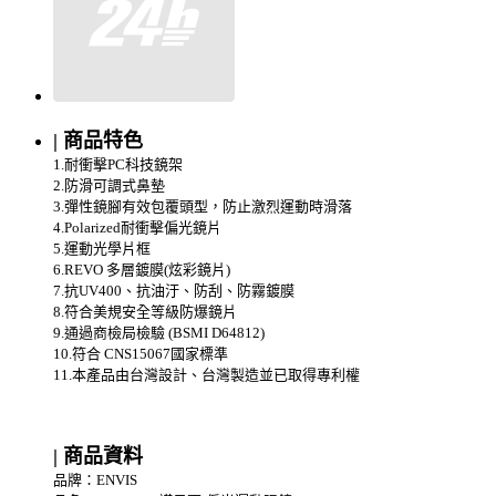
| 商品特色
1.耐衝擊PC科技鏡架
2.防滑可調式鼻墊
3.彈性鏡腳有效包覆頭型，防止激烈運動時滑落
4.Polarized耐衝擊偏光鏡片
5.運動光學片框
6.REVO 多層鍍膜(炫彩鏡片)
7.抗UV400、抗油汙、防刮、防霧鍍膜
8.符合美規安全等級防爆鏡片
9.通過商檢局檢驗 (BSMI D64812)
10.符合 CNS15067國家標準
11.本產品由台灣設計、台灣製造並已取得專利權
| 商品資料
品牌：ENVIS