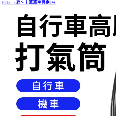
PChome聯名卡
筆筆享最高
6%