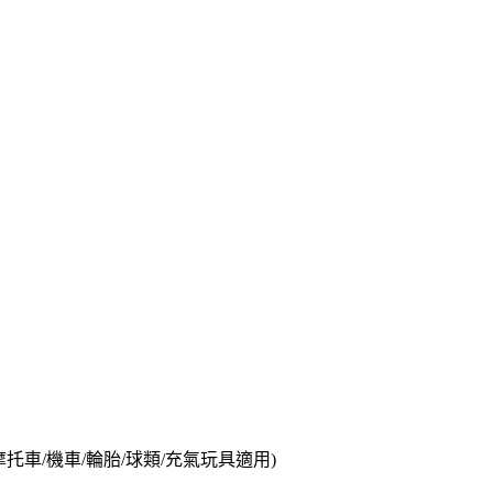
托車/機車/輪胎/球類/充氣玩具適用)