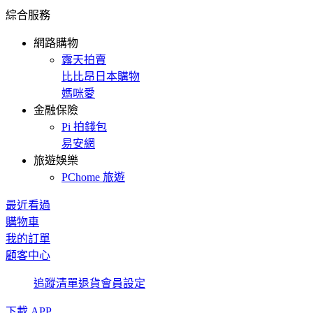
綜合服務
網路購物
露天拍賣
比比昂日本購物
媽咪愛
金融保險
Pi 拍錢包
易安網
旅遊娛樂
PChome 旅遊
最近看過
購物車
我的訂單
顧客中心
追蹤清單
退貨
會員設定
下載 APP