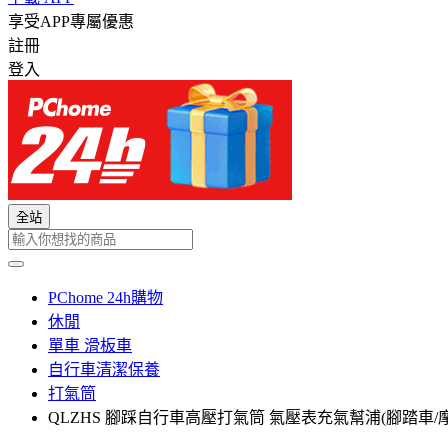
享受APP專屬優惠
註冊
登入
全站
PChome 24h購物
休閒
單車 滑板車
自行車清潔保養
打氣筒
QLZHS 腳踩自行車高壓打氣筒 氣壓表充氣幫浦(腳踏車/摩