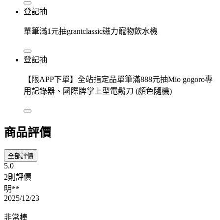
登記抽
單筆滿1元抽grantclassic磁力寵物飲水機
登記抽
【限APP下單】全站指定品單筆滿888元抽Mio gogoro專
用記錄器、國際牌掌上型電鬍刀 (顏色隨機)
商品評價
全部評價
5.0
2則評價
明**
2025/12/23
非常棒