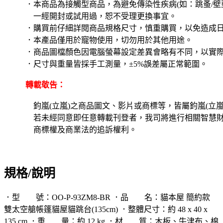
．本商品為接觸型商品，為避免傳染性疾病(如：跳蚤/壁虱
一經開封或試用過，恕不受理更換事宜。
．購買前仔細詳閱商品規格尺寸，慎重購買，以免造成
．本產品僅用於寵物使用，切勿用於其他用途。
．商品圖檔顏色因電腦螢幕設定差異會略有不同，以實
．尺寸與重量皆採手工測量，±5%誤差屬正常範圍。
轉載敬告：
鈞嵐(立嵐)之商品圖文、影片或商標等，皆屬鈞嵐(立嵐
若未經同意即任意轉載刊登者，我司將進行相關智慧
商標權及商業法的追訴權利。
規格/說明
．型 號：OO-P-93ZM8-BR ．品 名：貓本屋 簡約款
雙太空艙帳篷貓屋貓跳台(135cm) ．整體尺寸：約 48 x 40 x
135 cm ．重 量：約 12 kg ．材 質：木板、牛津布、棉