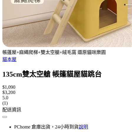
帳篷屋+麻繩爬梯+雙太空艙+絨毛窩 還原貓咪樂園
貓本屋
135cm雙太空艙 帳篷貓屋貓跳台
$1,090
$3,200
5.0
(1)
配送資訊
PChome 倉庫出貨，24小時到貨
說明