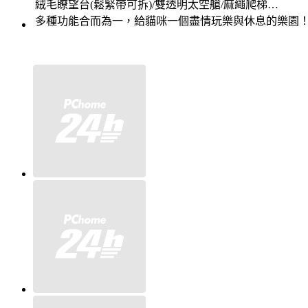
絨毛瞭望台(鬆緊帶可拆)/雙透明太空艙/麻繩爬梯…
多種功能合而為一，給貓咪一個盡情玩樂與休息的樂園