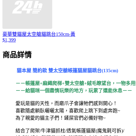
豪華雙貓屋太空艙貓跳台150cm-黃
$1,399
商品詳情
貓本屋 簡約款 雙太空艙帳篷貓屋貓跳台(135cm)
－－帳篷屋+麻繩爬梯+雙太空艙+絨毛瞭望台，一物多
－－給貓咪一個盡情玩樂的地方，玩累了還能休息－－
愛玩是貓的天性，而磨爪子會讓牠們感到開心！
喜歡隨處躺臥曬曬太陽，喜歡爬上跳下到處奔跑~
為了親愛的貓主子們！鏟屎官們必備好物~
結合了爬架/牛津貓抓柱/透氣帳篷貓屋(魔鬼氈可拆)/