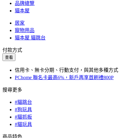
品牌總覽
貓本屋
居家
寵物用品
貓本屋 貓跳台
付款方式
查看
信用卡、無卡分期、行動支付，與其他多種方式
PChome 聯名卡最高6%，新戶再享首刷禮800P
搜尋更多
#貓跳台
#狗玩具
#貓抓板
#貓玩具
商品特色