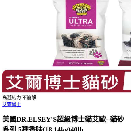
高凝結力 不崩解
艾爾博士
美國DR.ELSEY'S超級博士貓艾歐- 貓砂
系列 5種香味(18.14kg)40lb