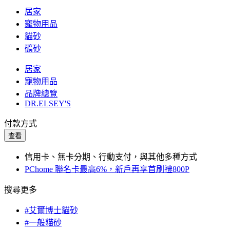
居家
寵物用品
貓砂
礦砂
居家
寵物用品
品牌總覽
DR.ELSEY'S
付款方式
查看
信用卡、無卡分期、行動支付，與其他多種方式
PChome 聯名卡最高6%，新戶再享首刷禮800P
搜尋更多
#艾爾博士貓砂
#一般貓砂