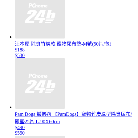
汪本屋 除臭竹炭款 寵物尿布墊-M號(50片/包)
$188
$530
Pam Dogs 幫狗適 【PamDogs】寵物竹炭厚型除臭尿布/
尿墊25片 L-90X60cm
$490
$550