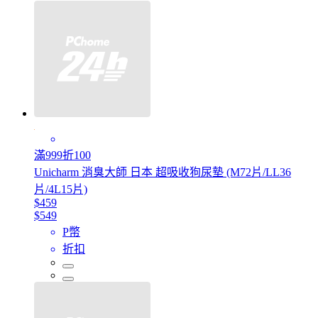
滿999折100
Unicharm 消臭大師 日本 超吸收狗尿墊 (M72片/LL36
片/4L15片)
$459
$549
P幣
折扣