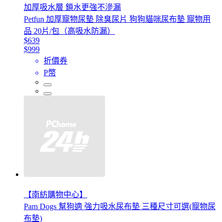
加厚吸水層 鎖水更強不滲漏
Petfun 加厚寵物尿墊 除臭尿片 狗狗貓咪尿布墊 寵物用
品 20片/包（高吸水防漏）
$639
$999
折價券
P幣
【南紡購物中心】
Pam Dogs 幫狗適 強力吸水尿布墊 三種尺寸可選(寵物尿
布墊)