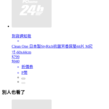
到貨通知我
Clean One 日本製StyRich抗菌芳香尿墊44片 M尺
寸-60x44cm
$799
$940
折價券
P幣
別人也看了