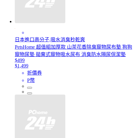
日本進口高分子,吸水消臭秒乾爽
PetsHome 超值組加厚款 山茶花香除臭寵物尿布墊 狗狗
寵物尿墊 拋棄式寵物吸水尿布 消臭防水隔尿保潔墊
$499
$1,499
折價券
P幣