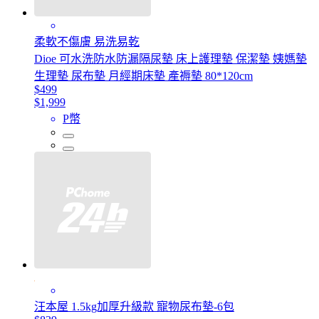
柔軟不傷膚 易洗易乾
Dioe 可水洗防水防漏隔尿墊 床上護理墊 保潔墊 姨媽墊
生理墊 尿布墊 月經期床墊 產褥墊 80*120cm
$499
$1,999
P幣
汪本屋 1.5kg加厚升級款 寵物尿布墊-6包