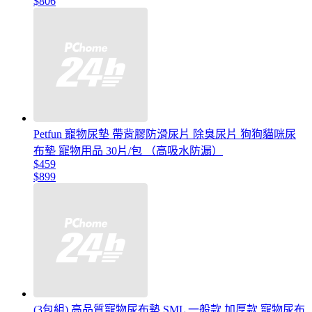
$806
Petfun 寵物尿墊 帶背膠防滑尿片 除臭尿片 狗狗貓咪尿
布墊 寵物用品 30片/包 （高吸水防漏）
$459
$899
(3包組) 高品質寵物尿布墊 SML 一般款 加厚款 寵物尿布