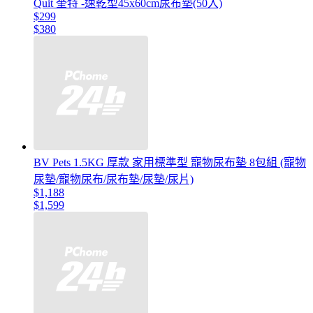
Quit 奎特 -速乾型45x60cm尿布墊(50入)
$299
$380
BV Pets 1.5KG 厚款 家用標準型 寵物尿布墊 8包組 (寵物
尿墊/寵物尿布/尿布墊/尿墊/尿片)
$1,188
$1,599