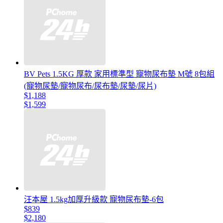
BV Pets 1.5KG 厚款 家用標準型 寵物尿布墊 M號 8包組
(寵物尿墊/寵物尿布/尿布墊/尿墊/尿片)
$1,188
$1,599
汪本屋 1.5kg加厚升級款 寵物尿布墊-6包
$839
$2,180