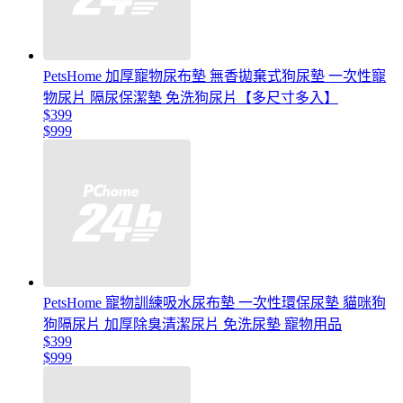
PetsHome 加厚寵物尿布墊 無香拋棄式狗尿墊 一次性寵
物尿片 隔尿保潔墊 免洗狗尿片【多尺寸多入】
$399
$999
PetsHome 寵物訓練吸水尿布墊 一次性環保尿墊 貓咪狗
狗隔尿片 加厚除臭清潔尿片 免洗尿墊 寵物用品
$399
$999