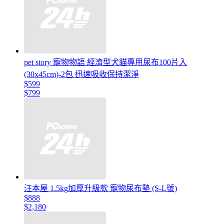
pet story 寵物物語 經濟型犬貓專用尿布100片入
(30x45cm)-2包 迅速吸收保持潔淨
$599
$799
汪本屋 1.5kg加厚升級款 寵物尿布墊 (S-L號)
$888
$2,180