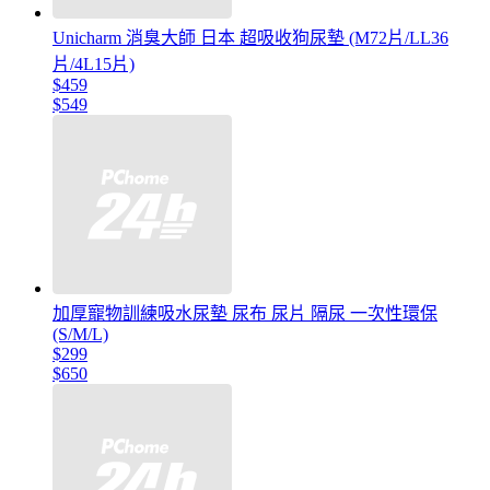
Unicharm 消臭大師 日本 超吸收狗尿墊 (M72片/LL36
片/4L15片)
$459
$549
加厚寵物訓練吸水尿墊 尿布 尿片 隔尿 一次性環保
(S/M/L)
$299
$650