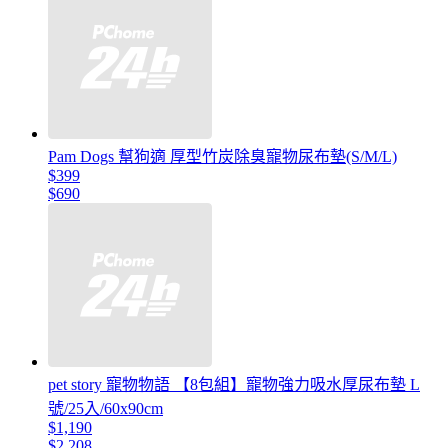
Pam Dogs 幫狗適 厚型竹炭除臭寵物尿布墊(S/M/L)
$399
$690
pet story 寵物物語 【8包組】寵物強力吸水厚尿布墊 L
號/25入/60x90cm
$1,190
$2,208