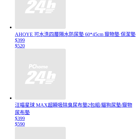
AHOYE 可水洗四層隔水防尿墊 60*45cm 寵物墊 保潔墊
$399
$520
汪喵星球 MAX超瞬吸除臭尿布墊2包組/貓狗尿墊/寵物
尿布墊
$399
$590