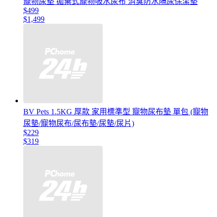
寵物尿墊 拋棄式寵物吸水尿布 消臭防水隔尿保潔墊
$499
$1,499
BV Pets 1.5KG 厚款 家用標準型 寵物尿布墊 單包 (寵物
尿墊/寵物尿布/尿布墊/尿墊/尿片)
$229
$319