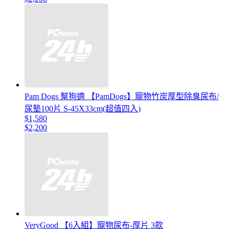
Pam Dogs 幫狗適 【PamDogs】寵物竹炭厚型除臭尿布/
尿墊100片 S-45X33cm(超值四入)
$1,580
$2,200
VeryGood 【6入組】寵物尿布-厚片 3款