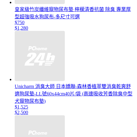
皇家級竹炭纖維寵物尿布墊 檸檬清香抗菌 除臭 專業厚
型超強吸水狗尿布-多尺寸可選
$750
$1,280
Unicharm 消臭大師 日本嬌聯-森林香植萃雙消臭乾爽舒
適狗尿墊-LL號60x44cm40片/袋 (高速吸收芳香除臭中型
犬寵物尿布墊)
$1,525
$2,500