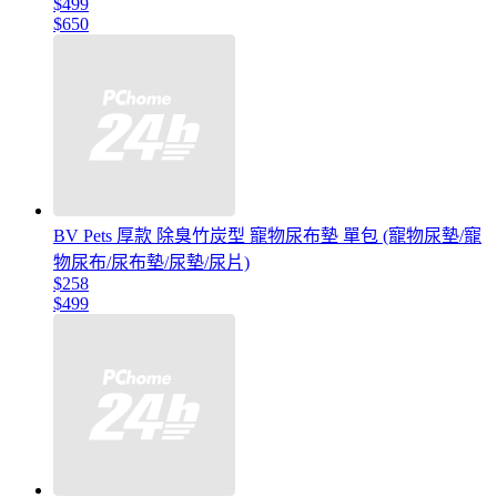
$499
$650
BV Pets 厚款 除臭竹炭型 寵物尿布墊 單包 (寵物尿墊/寵
物尿布/尿布墊/尿墊/尿片)
$258
$499