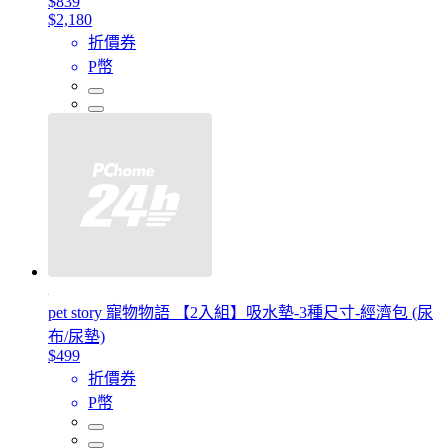
$839
$2,180
折價券
P幣
pet story 寵物物語 【2入組】吸水墊-3種尺寸-經濟包 (尿
布/尿墊)
$499
折價券
P幣