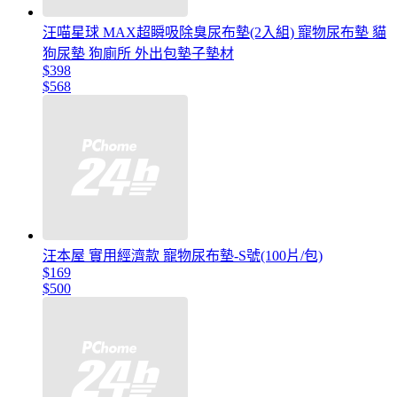
汪喵星球 MAX超瞬吸除臭尿布墊(2入組) 寵物尿布墊 貓
狗尿墊 狗廁所 外出包墊子墊材
$398
$568
汪本屋 實用經濟款 寵物尿布墊-S號(100片/包)
$169
$500