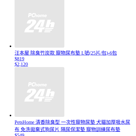
汪本屋 除臭竹炭款 寵物尿布墊 L號(25片/包)-6包
$819
$2,120
PetsHome 清香除臭型 一次性寵物尿墊 犬貓加厚吸水尿
布 免洗拋棄式狗尿片 隔尿保潔墊 寵物訓練尿布墊
$549