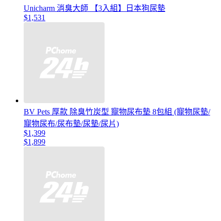
Unicharm 消臭大師 【3入組】日本狗尿墊
$1,531
BV Pets 厚款 除臭竹炭型 寵物尿布墊 8包組 (寵物尿墊/
寵物尿布/尿布墊/尿墊/尿片)
$1,399
$1,899