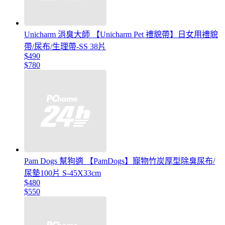
Unicharm 消臭大師 【Unicharm Pet 禮貌帶】日女用禮貌
帶/尿布/生理帶-SS 38片
$490
$780
Pam Dogs 幫狗適 【PamDogs】寵物竹炭厚型除臭尿布/
尿墊100片 S-45X33cm
$480
$550