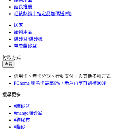
館長推薦
毛孩熱銷｜指定品加碼送P幣
居家
寵物用品
貓砂盆/貓砂機
單層貓砂盆
付款方式
查看
信用卡、無卡分期、行動支付，與其他多種方式
PChome 聯名卡最高6%，新戶再享首刷禮800P
搜尋更多
#貓砂盆
#mango貓砂盆
#狗尿布
#貓砂