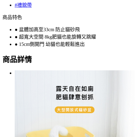
#禮貌帶
商品特色
● 盆體加高至33cm 防止貓砂飛
● 超寬大空間 8kg肥貓也能旋轉又跳耀
● 15cm側開門 幼貓也能輕鬆進出
商品詳情