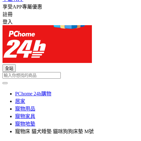
享受APP專屬優惠
註冊
登入
全站
PChome 24h購物
居家
寵物用品
寵物家具
寵物地墊
寵物床 貓犬睡墊 貓咪狗狗床墊 M號