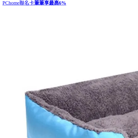
PChome聯名卡
筆筆享最高
6%