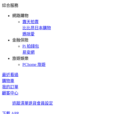
綜合服務
網路購物
露天拍賣
比比昂日本購物
媽咪愛
金融保險
Pi 拍錢包
易安網
旅遊娛樂
PChome 旅遊
最近看過
購物車
我的訂單
顧客中心
追蹤清單
退貨
會員設定
下載 APP