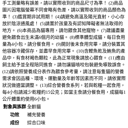
手工測量略有誤差，請以實際收到的商品尺寸為準！ (2)商品
圖片因電腦螢幕不同會略有色差，請以實際收到的商品顏色為
準！ (3)鑑賞期非試用期！ (4)請避免高溫及陽光直射，小心存
放於陰涼通風處！ (5)請置於孩童及有認知障礙者無法取得的
地方。 (6)本商品為貓專用，請勿餵食其他寵物。 (7)建議盡量
避免餵食出生未滿6個月的幼貓。 (8)標準體型成貓，每日食用
量為4小包，請分餐食用。 (9)開封後未食用完畢，請分裝置其
他容器冷藏保存，並盡早食用完畢。 (10)含鰹魚乾及鮪魚的產
品中，有食材褐色顆粒，此為正常現象請放心餵食。 (11)應由
飼主給予並全程陪同進食，請勿讓貓啃咬包裝避免導致誤食。
(12)請依照營養成分表作為餵食參考量，請注意每隻貓的營養
需求會因品種、環境、運動量及年齡等因素而不同，請依實際
狀況做適當調整。 (13)綜合營養食系列，若與乾糧一起食用，
每4小包請減少乾糧約15公克；如當主食請分餐食用，成貓每1
公斤體重約使用6小包。
對象與族群
全齡貓
功效
補充營養
成份
綜合口味