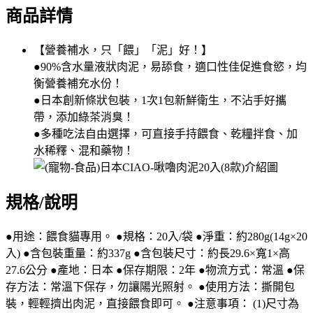
商品詳情
【營養補水，只「餵」「泥」好！】
●90%含水量液狀肉泥，易舔食，適口性佳促進食慾，均
衡營養補充水份！
●日本創新條狀包裝，1次1包新鮮衛生，不沾手好攜
帶，添加綠茶消臭！
●多種吃法自由選擇，可直接手持餵食、乾糧拌食、加
水稀釋、混和藥物！
規格/說明
●用途：餵食貓專用。 ●規格：20入/袋 ●淨重：約280g(14g×20
入) ●含包裝重量：約337g ●含包裝尺寸：約長29.6×寬1×高
27.6公分 ●產地：日本 ●保存期限：2年 ●物流方式：常溫 ●保
存方法：常溫下保存，勿讓陽光照射。 ●使用方法：撕開包
裝，輕輕擠出肉泥，直接餵食即可。 ●注意事項： (1)尺寸為