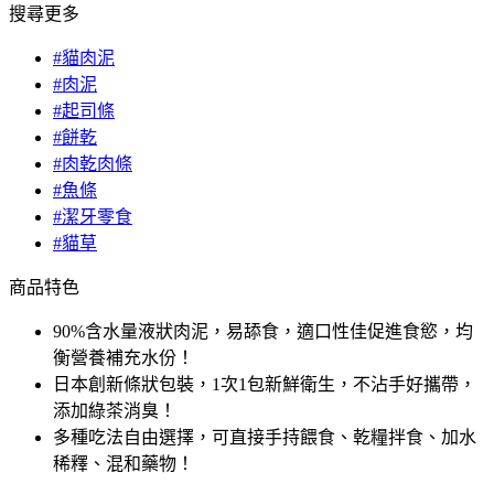
搜尋更多
#貓肉泥
#肉泥
#起司條
#餅乾
#肉乾肉條
#魚條
#潔牙零食
#貓草
商品特色
90%含水量液狀肉泥，易舔食，適口性佳促進食慾，均
衡營養補充水份！
日本創新條狀包裝，1次1包新鮮衛生，不沾手好攜帶，
添加綠茶消臭！
多種吃法自由選擇，可直接手持餵食、乾糧拌食、加水
稀釋、混和藥物！