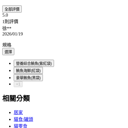
全部評價
5.0
1則評價
徐**
2026/01/19
規格
選擇
營養綜合鮪魚(紫紅袋)
鮪魚海鮮(紅袋)
豪華鮪魚(黑袋)
+1
相關分類
居家
貓食/罐頭
貓零食