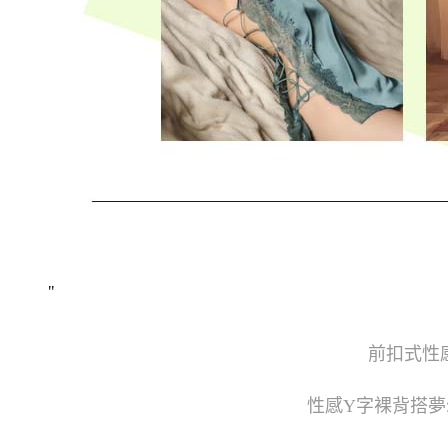
"
前扣式性
性感Y字裸背搭