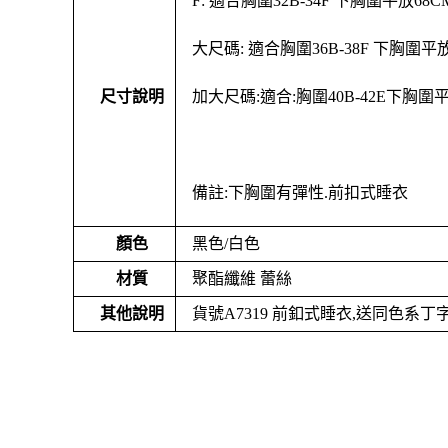
F: 適合胸圍32B-34F 下胸圍平放68C
大尺碼: 適合胸圍36B-38F 下胸圍平放
尺寸說明
加大尺碼:適合:胸圍40B-42E下胸圍平
備註:下胸圍有彈性.前扣式睡衣
顏色
黑色/白色
材質
聚酯纖維 蕾絲
其他說明
貨號A7319 前釦式睡衣,送同色系丁