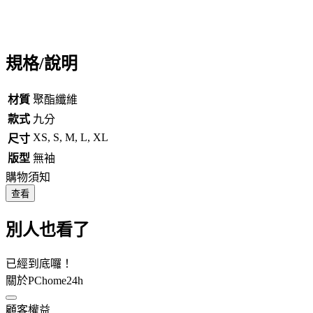
規格/說明
材質
聚酯纖維
款式
九分
XS, S, M, L, XL
尺寸
版型
無袖
購物須知
查看
別人也看了
已經到底囉！
關於PChome24h
顧客權益