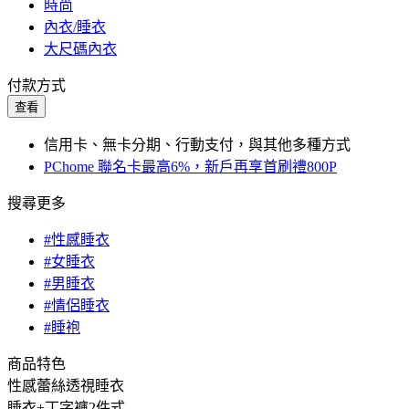
時尚
內衣/睡衣
大尺碼內衣
付款方式
查看
信用卡、無卡分期、行動支付，與其他多種方式
PChome 聯名卡最高6%，新戶再享首刷禮800P
搜尋更多
#性感睡衣
#女睡衣
#男睡衣
#情侶睡衣
#睡袍
商品特色
性感蕾絲透視睡衣
睡衣+丁字褲2件式