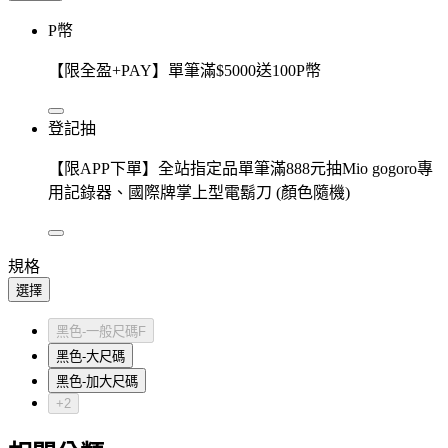
P幣
【限全盈+PAY】單筆滿$5000送100P幣
登記抽
【限APP下單】全站指定品單筆滿888元抽Mio gogoro專
用記錄器、國際牌掌上型電鬍刀 (顏色隨機)
規格
選擇
黑色-一般尺碼F
黑色-大尺碼
黑色-加大尺碼
+2