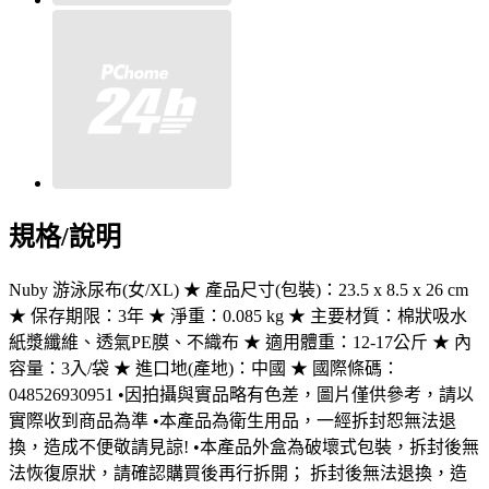
規格/說明
Nuby 游泳尿布(女/XL) ★ 產品尺寸(包裝)：23.5 x 8.5 x 26 cm
★ 保存期限：3年 ★ 淨重：0.085 kg ★ 主要材質：棉狀吸水
紙漿纖維、透氣PE膜、不織布 ★ 適用體重：12-17公斤 ★ 內
容量：3入/袋 ★ 進口地(產地)：中國 ★ 國際條碼：
048526930951 •因拍攝與實品略有色差，圖片僅供參考，請以
實際收到商品為準 •本產品為衛生用品，一經拆封恕無法退
換，造成不便敬請見諒! •本產品外盒為破壞式包裝，拆封後無
法恢復原狀，請確認購買後再行拆開； 拆封後無法退換，造