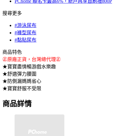
PChome 聯名卡最高6%，新戶再享首刷禮800P
搜尋更多
#游泳尿布
#褲型尿布
#黏貼尿布
商品特色
㊣原廠正貨，台灣總代理㊣
★寶寶盡情暢游戲水樂趣
★舒適彈力腰圍
★防側漏媽媽省心
★寶寶舒服不受限
商品詳情