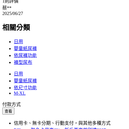
1則評價
蔡**
2025/06/27
相關分類
日用
嬰童紙尿褲
依尿褲功能
褲型尿布
日用
嬰童紙尿褲
依尺寸功能
M-XL
付款方式
查看
信用卡、無卡分期、行動支付，與其他多種方式