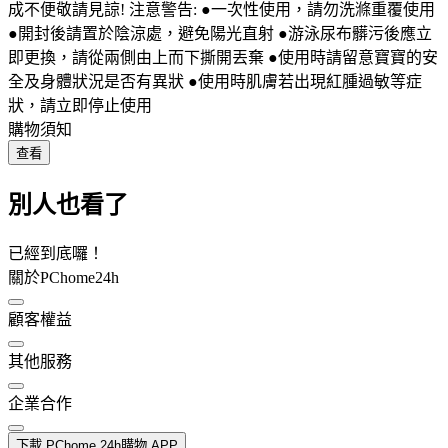
成不便敬請見諒! 注意警告: ●一次性使用，請勿洗滌重覆使用
●開封後請置於陰涼處，避免陽光直射 ●游泳尿布髒污後應立
即更換，請從兩側由上而下撕開丟棄 ●使用時請留意寶寶的安
全及身體狀況是否有異狀 ●使用時肌膚若出現紅腫過敏等症
狀，請立即停止使用
購物須知
查看
別人也看了
已經到底囉！
關於PChome24h
顧客權益
其他服務
企業合作
下載 PChome 24h購物 APP