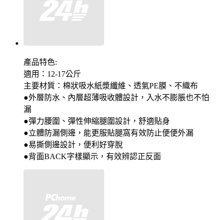
產品特色:
適用：12-17公斤
主要材質：棉狀吸水紙漿纖維、透氣PE膜、不織布
●外層防水、內層超薄吸收體設計，入水不膨脹也不怕
漏
●彈力腰圍、彈性伸縮腿圍設計，舒適貼身
●立體防漏側邊，能更服貼腿窩有效防止便便外漏
●易撕側邊設計，便利好穿脫
●背面BACK字樣顯示，有效辨認正反面