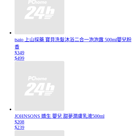
tsaio 上山採藥 寶貝洗髮沐浴二合一泡泡露 500ml嬰兒粉
香
$349
$499
JOHNSONS 嬌生 嬰兒 甜夢潤膚乳液500ml
$208
$239