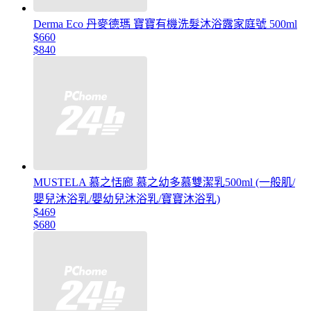
Derma Eco 丹麥德瑪 寶寶有機洗髮沐浴露家庭號 500ml
$660
$840
MUSTELA 慕之恬廊 慕之幼多慕雙潔乳500ml (一般肌/
嬰兒沐浴乳/嬰幼兒沐浴乳/寶寶沐浴乳)
$469
$680