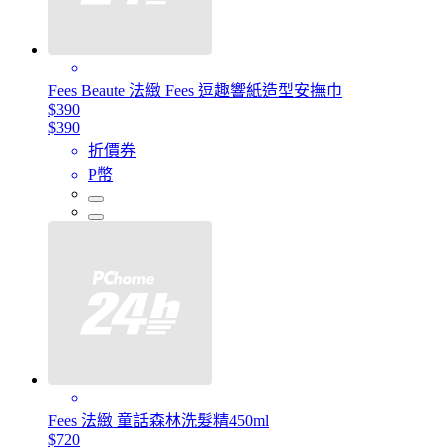
Fees Beaute 法緻 Fees 逗趣響紙造型安撫巾
$390
$390
折價券
P幣
Fees 法緻 童話森林洗髮精450ml
$720