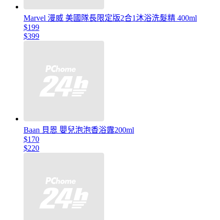
Marvel 漫威 美國隊長限定版2合1沐浴洗髮精 400ml
$199
$399
Baan 貝恩 嬰兒泡泡香浴露200ml
$170
$220