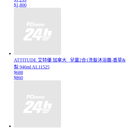
$1,800
ATTITUDE 艾特優 加拿大 _兒童2合1洗髮沐浴露-香草&
梨 946ml AL11525
$688
$860