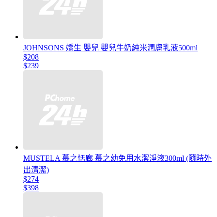
JOHNSONS 嬌生 嬰兒 嬰兒牛奶純米潤膚乳液500ml
$208
$239
MUSTELA 慕之恬廊 慕之幼免用水潔淨液300ml (隨時外
出清潔)
$274
$398