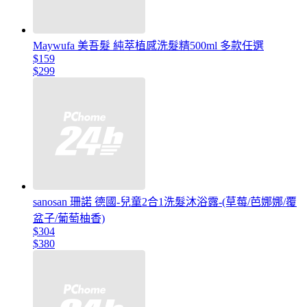
Maywufa 美吾髮 純萃植感洗髮精500ml 多款任選
$159
$299
sanosan 珊諾 德國-兒童2合1洗髮沐浴露-(草莓/芭娜娜/覆
盆子/葡萄柚香)
$304
$380