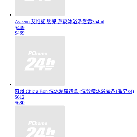
Aveeno 艾惟諾 嬰兒 燕麥沐浴洗髮露354ml
$449
$469
奇哥 Chic a Bon 洗沐潔膚禮盒 (洗髮精沐浴露各1香皂x4)
$612
$680