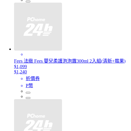
Fees 法緻 Fees 嬰兒柔護泡泡露300ml 2入組(清新+莓果)
$1,099
$1,240
折價券
P幣