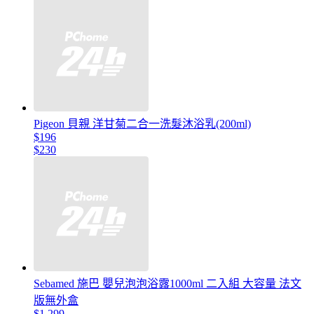
Pigeon 貝親 洋甘菊二合一洗髮沐浴乳(200ml)
$196
$230
Sebamed 施巴 嬰兒泡泡浴露1000ml 二入組 大容量 法文
版無外盒
$1,299