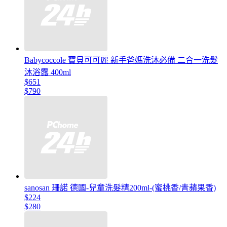
Babycoccole 寶貝可可麗 新手爸媽洗沐必備 二合一洗髮
沐浴露 400ml
$651
$790
sanosan 珊諾 德國-兒童洗髮精200ml-(蜜桃香/青蘋果香)
$224
$280