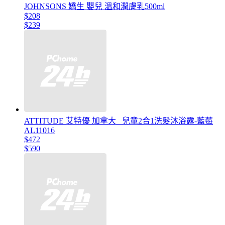
JOHNSONS 嬌生 嬰兒 溫和潤膚乳500ml
$208
$239
ATTITUDE 艾特優 加拿大 _兒童2合1洗髮沐浴露-藍莓
AL11016
$472
$590