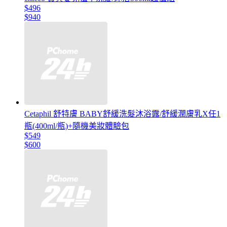
$496
$940
Cetaphil 舒特膚 BABY舒緩洗髮沐浴露/舒緩潤膚乳X任1
瓶(400ml/瓶)+隨機美妝體驗包
$549
$600