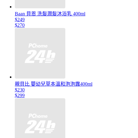
Baan 貝恩 洗髮潤髮沐浴乳 400ml
$249
$270
親貝比 嬰幼兒草本溫和泡泡露400ml
$230
$299