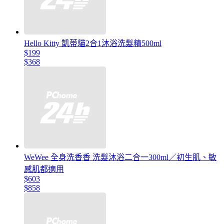
Hello Kitty 凱蒂貓2合1沐浴洗髮精500ml
$199
$368
WeWee 全身洗香香 洗髮沐浴二合一300ml／初生肌、敏
感肌都適用
$603
$858