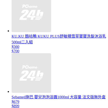
KU.KU 酷咕鴨 KUKU PLUS舒敏積雪草寶寶洗髮沐浴乳
500ml二入組
$560
$700
Sebamed施巴 嬰兒泡泡浴露1000ml 大容量 法文版無外盒
$679
$899