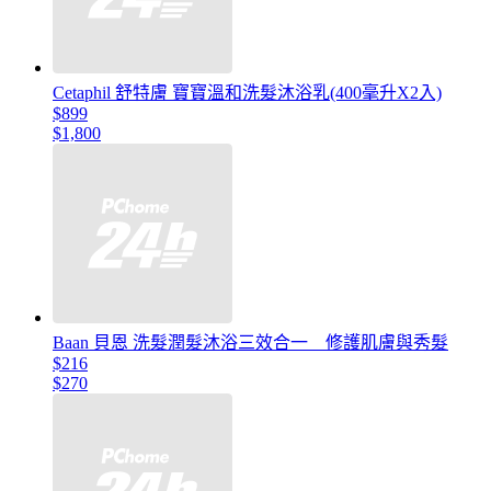
Cetaphil 舒特膚 寶寶溫和洗髮沐浴乳(400毫升X2入)
$899
$1,800
Baan 貝恩 洗髮潤髮沐浴三效合一 修護肌膚與秀髮
$216
$270