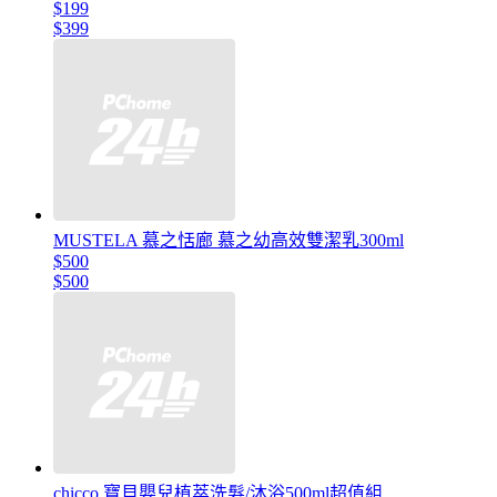
$199
$399
MUSTELA 慕之恬廊 慕之幼高效雙潔乳300ml
$500
$500
chicco 寶貝嬰兒植萃洗髮/沐浴500ml超值組