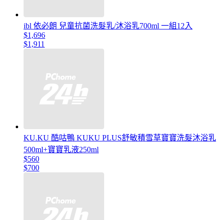
ibl 依必朗 兒童抗菌洗髮乳/沐浴乳700ml 一組12入
$1,696
$1,911
KU.KU 酷咕鴨 KUKU PLUS舒敏積雪草寶寶洗髮沐浴乳
500ml+寶寶乳液250ml
$560
$700