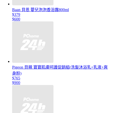
Baan 貝恩 嬰兒泡泡香浴露800ml
$379
$600
Pigeon 貝親 寶寶肌膚呵護促銷組(洗髮沐浴乳+乳液+爽
身粉)
$765
$900