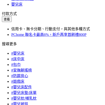
嬰兒床
付款方式
查看
信用卡、無卡分期、行動支付，與其他多種方式
PChome 聯名卡最高6%，新戶再享首刷禮800P
搜尋更多
#嬰兒床
#床中床
#包巾
#安撫躺搖椅
#防踢背心
#遊戲床
#嬰兒床配件
#嬰兒床墊/床單
#嬰兒枕/哺乳枕
#嬰兒被毯