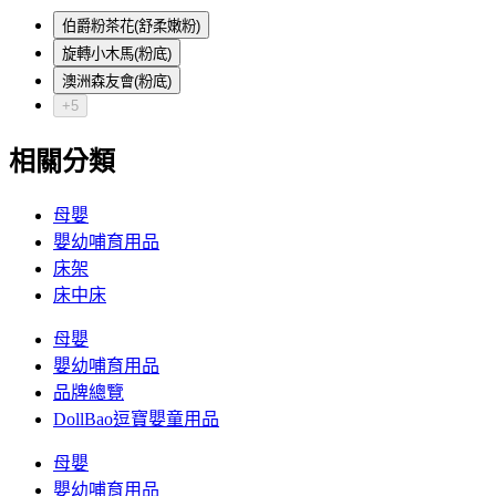
伯爵粉茶花(舒柔嫩粉)
旋轉小木馬(粉底)
澳洲森友會(粉底)
+5
相關分類
母嬰
嬰幼哺育用品
床架
床中床
母嬰
嬰幼哺育用品
品牌總覽
DollBao逗寶嬰童用品
母嬰
嬰幼哺育用品