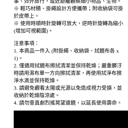
事、郊外旅行，或近距離觀察細小物品、生物。
※ 輕巧材積、掛繩設計方便攜帶；附收納袋可掛
於皮帶上。
※ 使用時順時針旋轉可放大，逆時針旋轉為縮小
(增加可視範圍)。
注意事項：
1. 本商品一件入 (附掛繩、收納袋、拭鏡布各 x
1)。
2. 僅適用拭鏡布擦拭清潔並保持乾燥；嚴重髒汙
時請用濕布單一方向擦拭清潔，再使用拭淨布擦
淨水滴並保持乾燥。
3. 請避免觀看太陽或光源以免造成視力受損，並
收納於乾燥陰涼處。
4. 請勿垂直劇烈搖晃望遠鏡，以延長使用壽命。