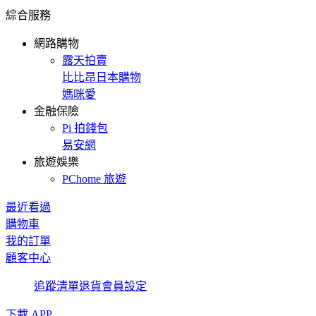
綜合服務
網路購物
露天拍賣
比比昂日本購物
媽咪愛
金融保險
Pi 拍錢包
易安網
旅遊娛樂
PChome 旅遊
最近看過
購物車
我的訂單
顧客中心
追蹤清單
退貨
會員設定
下載 APP