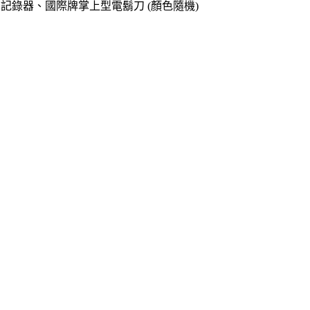
o專用記錄器、國際牌掌上型電鬍刀 (顏色隨機)