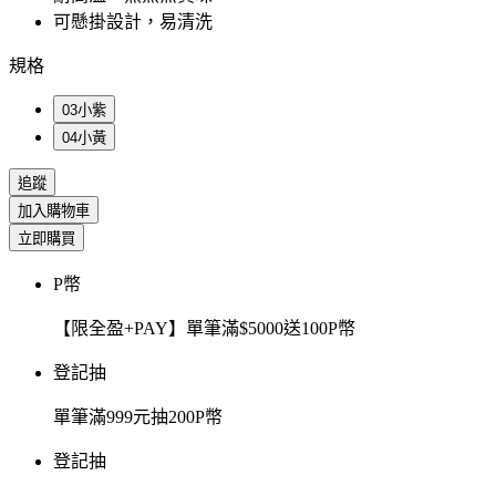
可懸掛設計，易清洗
規格
03小紫
04小黃
追蹤
加入購物車
立即購買
P幣
【限全盈+PAY】單筆滿$5000送100P幣
登記抽
單筆滿999元抽200P幣
登記抽