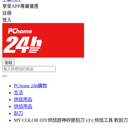
享受APP專屬優惠
註冊
登入
全站
PChome 24h購物
生活
烘焙用品
烘焙用品
刮刀
MY COLOR DIY烘焙廚神矽膠刮刀 (小) 烘焙工具 軟刮刀