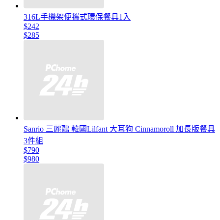
316L手機架便攜式環保餐具1入
$242
$285
Sanrio 三麗鷗 韓國Lilfant 大耳狗 Cinnamoroll 加長版餐具
3件組
$790
$980