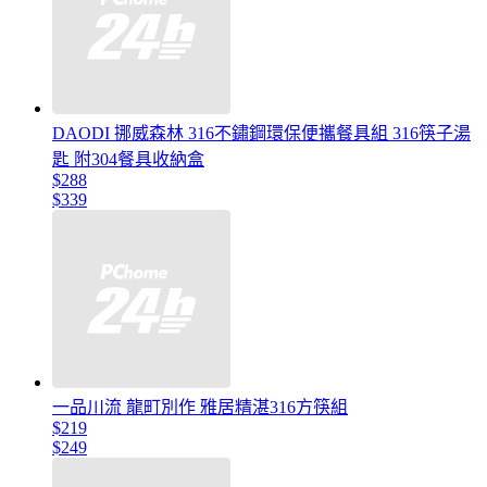
DAODI 挪威森林 316不鏽鋼環保便攜餐具組 316筷子湯
匙 附304餐具收納盒
$288
$339
一品川流 龍町別作 雅居精湛316方筷組
$219
$249