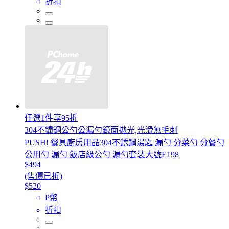
折扣
任選1件享95折
304不鏽鋼公勺公漏勺鏡面拋光,光滑無毛刺
PUSH! 餐具廚房用品304不銹鋼湯匙 漏勺 分菜勺 分餐勺
公用勺 漏勺 飯店級公勺 漏勺套裝大號E198
$494
(售價已折)
$520
P幣
折扣