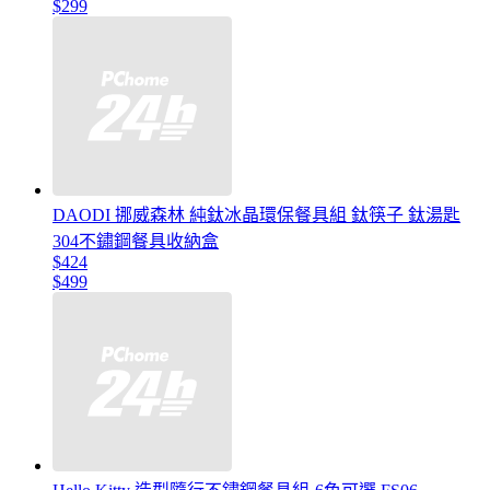
$299
DAODI 挪威森林 純鈦冰晶環保餐具組 鈦筷子 鈦湯匙
304不鏽鋼餐具收納盒
$424
$499