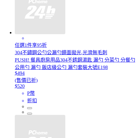
任選1件享95折
304不鏽鋼公勺公漏勺鏡面拋光,光滑無毛刺
PUSH! 餐具廚房用品304不銹鋼湯匙 漏勺 分菜勺 分餐勺
公用勺 漏勺 飯店級公勺 漏勺套裝大號E198
$494
(售價已折)
$520
P幣
折扣