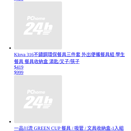
Klova 316不鏽鋼環保餐具三件套 外出便攜餐具組 學生
餐具 餐具收納盒 湯匙/叉子/筷子
$419
$999
一品川流 GREEN CUP 餐具 / 吸管 / 文具收納盒-1入組