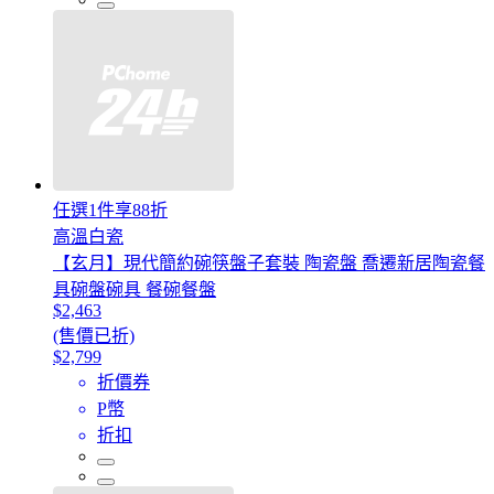
任選1件享88折
高溫白瓷
【玄月】現代簡約碗筷盤子套裝 陶瓷盤 喬遷新居陶瓷餐
具碗盤碗具 餐碗餐盤
$2,463
(售價已折)
$2,799
折價券
P幣
折扣