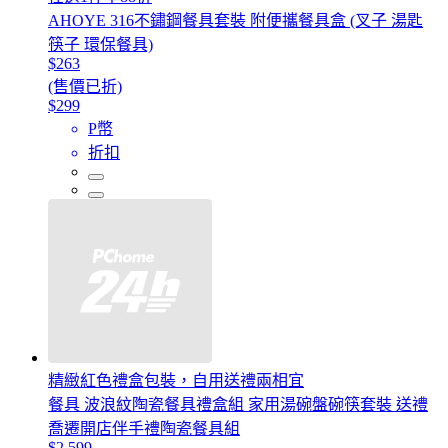
AHOYE 316不鏽鋼餐具套裝 附便攜餐具盒 (叉子 湯匙
筷子 環保餐具)
$263
(售價已折)
$299
P幣
折扣
精緻紅色禮盒包裝，自用送禮兩相宜
餐具 波浪紋陶瓷餐具禮盒組 家用湯碗盤碗筷套裝 送禮
喬遷開店伴手禮陶瓷餐具組
$2,599