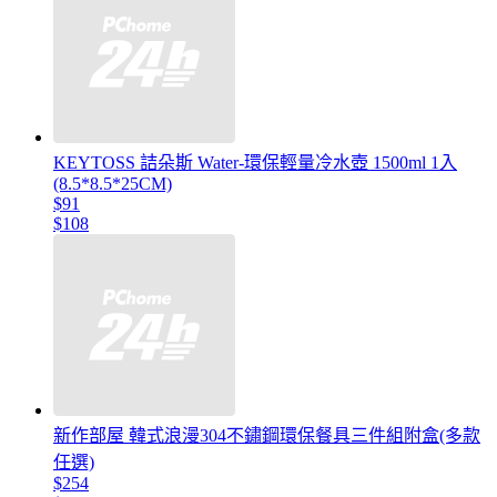
KEYTOSS 詰朵斯 Water-環保輕量冷水壺 1500ml 1入
(8.5*8.5*25CM)
$91
$108
新作部屋 韓式浪漫304不鏽鋼環保餐具三件組附盒(多款
任選)
$254