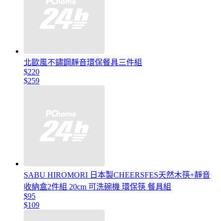
北歐風不鏽鋼靜音環保餐具三件組
$220
$259
SABU HIROMORI 日本製CHEERSFES天然木筷+靜音
收納盒2件組 20cm 可洗碗機 環保筷 餐具組
$95
$109