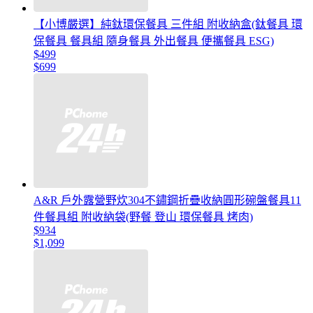
【小博嚴選】純鈦環保餐具 三件組 附收納盒(鈦餐具 環
保餐具 餐具組 隨身餐具 外出餐具 便攜餐具 ESG)
$499
$699
A&R 戶外露營野炊304不鏽鋼折疊收納圓形碗盤餐具11
件餐具組 附收納袋(野餐 登山 環保餐具 烤肉)
$934
$1,099