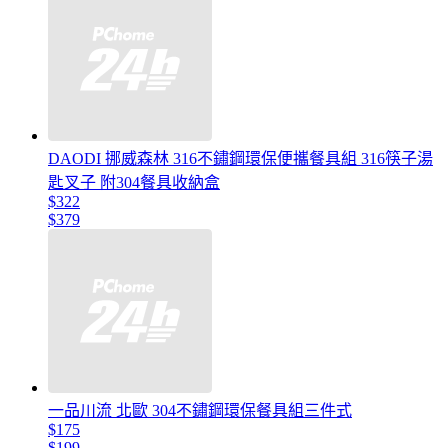
DAODI 挪威森林 316不鏽鋼環保便攜餐具組 316筷子湯
匙叉子 附304餐具收納盒
$322
$379
一品川流 北歐 304不鏽鋼環保餐具組三件式
$175
$199