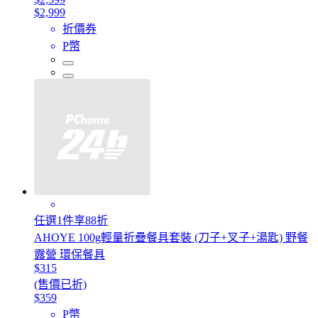
$2,999
折價券
P幣
任選1件享88折
AHOYE 100g輕量折疊餐具套裝 (刀子+叉子+湯匙) 野餐
露營 環保餐具
$315
(售價已折)
$359
P幣