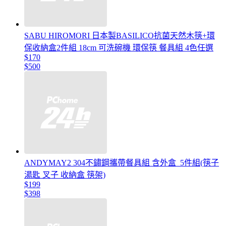
SABU HIROMORI 日本製BASILICO抗菌天然木筷+環
保收納盒2件組 18cm 可洗碗機 環保筷 餐具組 4色任選
$170
$500
ANDYMAY2 304不鏽鋼攜帶餐具組 含外盒_5件組(筷子
湯匙 叉子 收納盒 筷架)
$199
$398