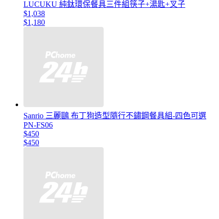
LUCUKU 純鈦環保餐具三件組筷子+湯匙+叉子
$1,038
$1,180
Sanrio 三麗鷗 布丁狗造型隨行不鏽鋼餐具組-四色可選
PN-FS06
$450
$450