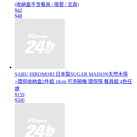
(收納盒不含餐具 / 吸管 / 文具)
$42
$48
SABU HIROMORI 日本製SUGAR MAISON天然木筷
+環保收納盒2件組 18cm 可洗碗機 環保筷 餐具組 4色任
選
$159
$500