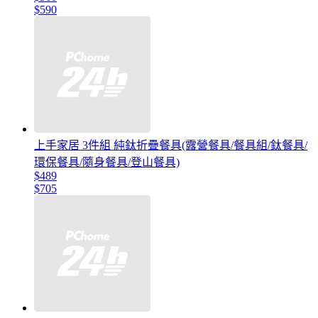
$590
上手家居 3件組 純鈦折疊餐具(露營餐具/餐具組/鈦餐具/
環保餐具/隨身餐具/登山餐具)
$489
$705