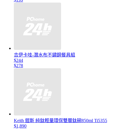
吉伊卡哇-潛水布不鏽鋼餐具組
$244
$278
Keith 鎧斯 純鈦輕量環保雙層鈦碗850ml Ti5355
$1,890