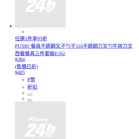
任選1件享95折
PUSH! 餐具不銹鋼叉子勺子316不銹鋼刀叉勺牛排刀叉
西餐餐具三件套裝E162
$384
(售價已折)
$405
P幣
折扣