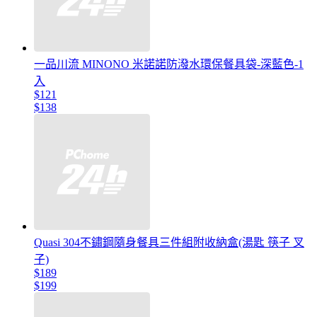
一品川流 MINONO 米諾諾防潑水環保餐具袋-深藍色-1
入
$121
$138
Quasi 304不鏽鋼隨身餐具三件組附收納盒(湯匙 筷子 叉
子)
$189
$199