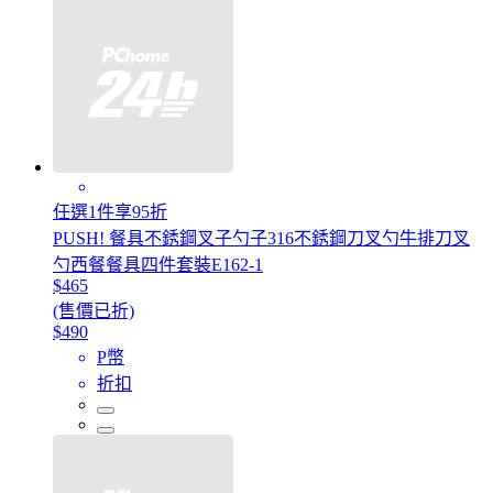
任選1件享95折
PUSH! 餐具不銹鋼叉子勺子316不銹鋼刀叉勺牛排刀叉
勺西餐餐具四件套裝E162-1
$465
(售價已折)
$490
P幣
折扣