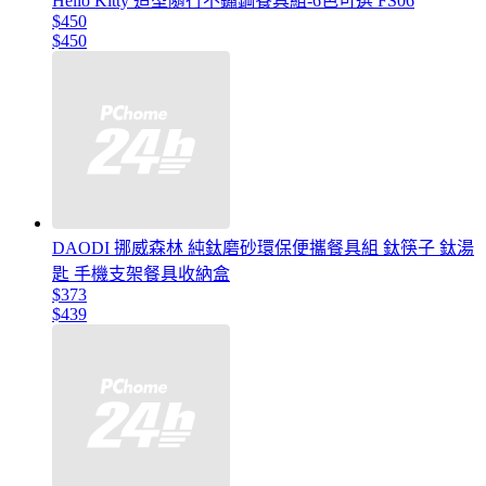
Hello Kitty 造型隨行不鏽鋼餐具組-6色可選 FS06
$450
$450
DAODI 挪威森林 純鈦磨砂環保便攜餐具組 鈦筷子 鈦湯
匙 手機支架餐具收納盒
$373
$439