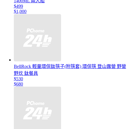
1400ML 兩入組
$499
$1,000
BellRock 輕量環保鈦筷子(附筷套) 環保筷 登山露營 野營
野炊 鈦餐具
$530
$680