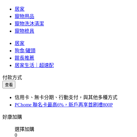
居家
寵物用品
寵物洗沐清潔
寵物梳具
居家
狗食/罐頭
館長推薦
居家生活｜超速配
付款方式
查看
信用卡、無卡分期、行動支付，與其他多種方式
PChome 聯名卡最高6%，新戶再享首刷禮800P
好康加購
選擇加購
0