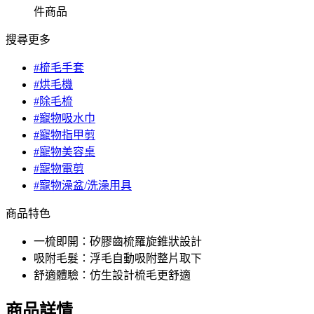
件商品
搜尋更多
#梳毛手套
#烘毛機
#除毛梳
#寵物吸水巾
#寵物指甲剪
#寵物美容桌
#寵物電剪
#寵物澡盆/洗澡用具
商品特色
一梳即開：矽膠齒梳羅旋錐狀設計
吸附毛髮：浮毛自動吸附整片取下
舒適體驗：仿生設計梳毛更舒適
商品詳情