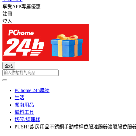
享受APP專屬優惠
註冊
登入
全站
PChome 24h購物
生活
餐廚用品
備料工具
切碎/調理器
PUSH! 廚房用品不銹鋼手動槓桿香腸灌腸器灌臘腸香腸器