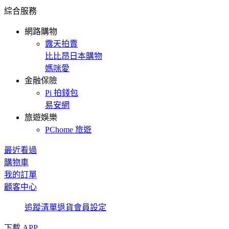
綜合服務
網路購物
露天拍賣
比比昂日本購物
媽咪愛
金融保險
Pi 拍錢包
易安網
旅遊娛樂
PChome 旅遊
最近看過
購物車
我的訂單
顧客中心
追蹤清單
退貨
會員設定
下載 APP