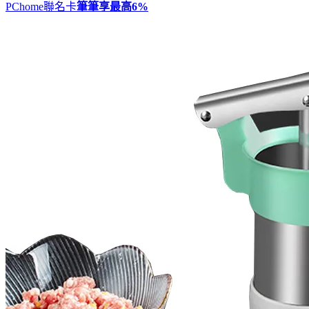
PChome聯名卡
筆筆享最高
6%