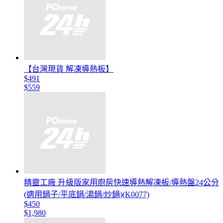
【台灣現貨 解凍導熱板】
$491
$559
精靈工廠 升級版家用廚房快速導熱解凍板/導熱盤24公分
(適用鍋子/平底鍋/湯鍋/炒鍋)(K0077)
$450
$1,980