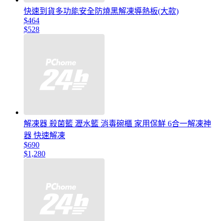
快速到貨多功能安全防燒黑解凍導熱板(大款)
$464
$528
解凍器 殺菌籃 瀝水籃 消毒碗櫃 家用保鮮 6合一解凍神
器 快速解凍
$690
$1,280