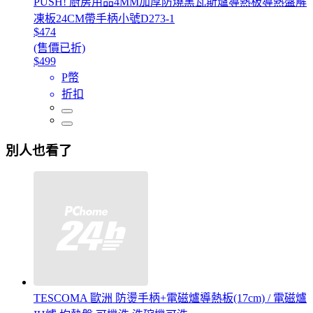
PUSH! 廚房用品4MM加厚防燒黑瓦斯爐導熱板導熱盤解
凍板24CM帶手柄小號D273-1
$474
(售價已折)
$499
P幣
折扣
別人也看了
TESCOMA 歐洲 防燙手柄+電磁爐導熱板(17cm) / 電磁爐