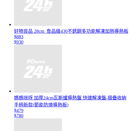
好物良品 28cm_食品級430不銹鋼多功能解凍加熱導熱板
$883
$930
媽媽咪呀 加厚24cm瓦斯爐導熱盤 快速解凍盤-摺疊收納
手柄新款(節能防燒導熱板)
$479
$780