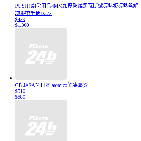
PUSH! 廚房用品4MM加厚防燒黑瓦斯爐導熱板導熱盤解
凍板帶手柄D273
$439
$1,300
CB JAPAN 日本 atomico解凍盤(S)
$510
$580