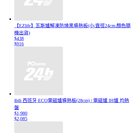
【EZlife】瓦斯爐解凍防燒黑導熱板(小/直徑24cm.顏色隨
機出貨)
$438
$916
ibili 西班牙 ECO電磁爐導熱板(28cm) / 電磁爐 IH爐 均熱
盤
$1,980
$2,085