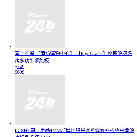
富士雅麗 【南紡購物中心】 【Fuji-Grace 】極速解凍燒
烤多功能聚能板
$749
$899
PUSH! 廚房用品4MM加厚防燒黑瓦斯爐導熱板導熱盤解