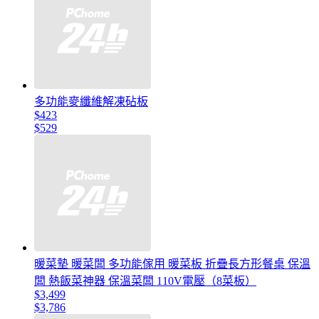
多功能麥纖維解凍砧板
$423
$529
暖菜墊 暖菜闆 多功能傢用 暖菜板 折疊長方形餐桌 保溫
闆 熱飯菜神器 保溫菜闆 110V電壓（8菜板）
$3,499
$3,786