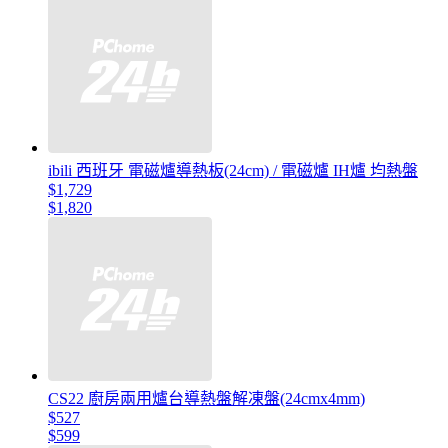
ibili 西班牙 電磁爐導熱板(24cm) / 電磁爐 IH爐 均熱盤
$1,729
$1,820
CS22 廚房兩用爐台導熱盤解凍盤(24cmx4mm)
$527
$599