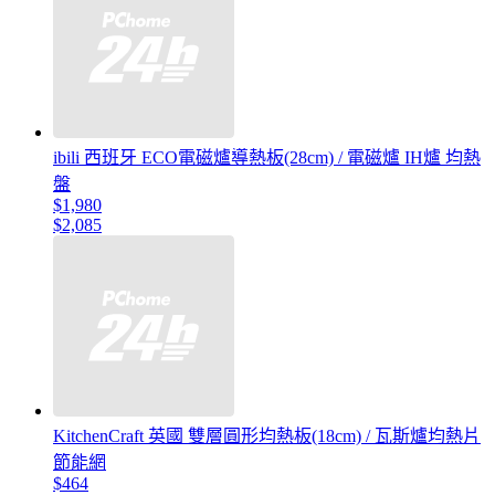
ibili 西班牙 ECO電磁爐導熱板(28cm) / 電磁爐 IH爐 均熱
盤
$1,980
$2,085
KitchenCraft 英國 雙層圓形均熱板(18cm) / 瓦斯爐均熱片
節能網
$464