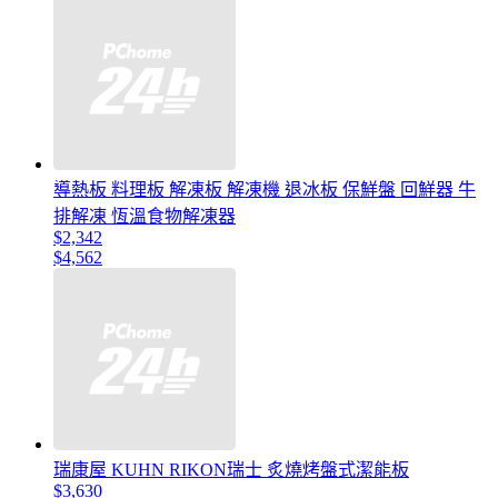
導熱板 料理板 解凍板 解凍機 退冰板 保鮮盤 回鮮器 牛
排解凍 恆溫食物解凍器
$2,342
$4,562
瑞康屋 KUHN RIKON瑞士 炙燒烤盤式潔能板
$3,630