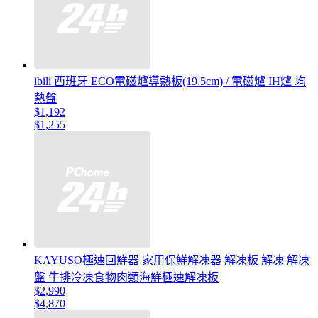
ibili 西班牙 ECO電磁爐導熱板(19.5cm) / 電磁爐 IH爐 均
熱盤
$1,192
$1,255
KAYUSO極速回鮮器 家用保鮮解凍器 解凍板 解凍 解凍
盤 牛排冷凍食物肉類海鮮極速解凍板
$2,990
$4,870