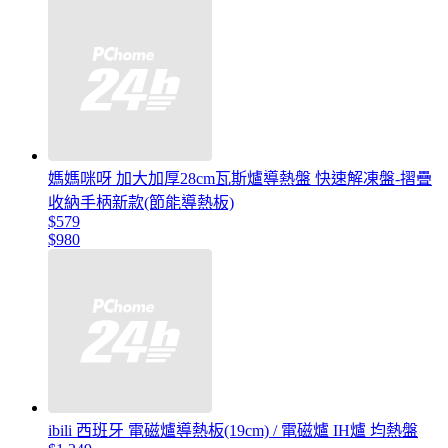
媽媽咪呀 加大加厚28cm瓦斯爐導熱盤 快速解凍盤-摺疊
收納手柄新款(節能導熱板)
$579
$980
ibili 西班牙 電磁爐導熱板(19cm) / 電磁爐 IH爐 均熱盤