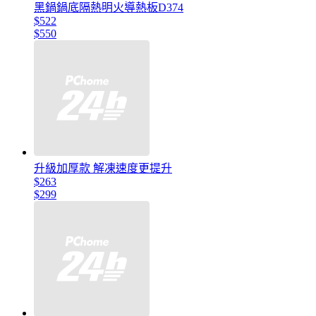
黑鍋鍋底隔熱明火導熱板D374
$522
$550
升級加厚款 解凍速度更提升
$263
$299