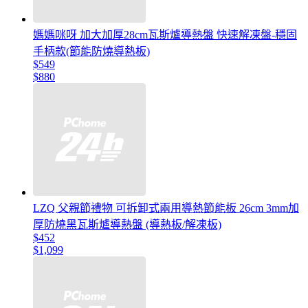
媽媽咪呀 加大加厚28cm瓦斯爐導熱盤 快速解凍盤-穩固
手柄款(節能防燒導熱板)
$549
$880
LZQ 父親節禮物 可拆卸式兩用導熱節能板 26cm 3mm加
厚防燒黑瓦斯爐導熱盤 (導熱板/解凍板)
$452
$1,099