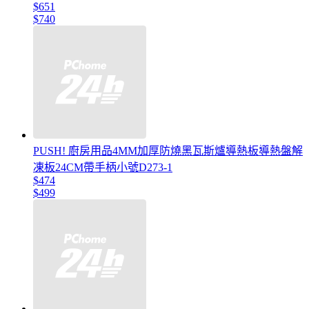
$651
$740
PUSH! 廚房用品4MM加厚防燒黑瓦斯爐導熱板導熱盤解
凍板24CM帶手柄小號D273-1
$474
$499