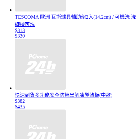
TESCOMA 歐洲 瓦斯爐具輔助架2入(14.2cm) / 可機洗 洗
碗機可洗
$313
$330
快速到貨多功能安全防燒黑解凍導熱板(中款)
$382
$435