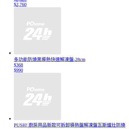
$2,760
多功能防燒黑導熱快速解凍盤-28cm
$368
$990
PUSH! 廚房用品新款可拆卸導熱盤解凍盤瓦斯爐灶防燒