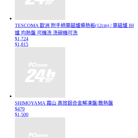
TESCOMA 歐洲 附手柄電磁爐導熱板(12cm) / 電磁爐 IH
爐 均熱盤 可機洗 洗碗機可洗
$1,724
$1,815
SHIMOYAMA 霜山 高效鋁合金解凍盤/散熱盤
$479
$1,500