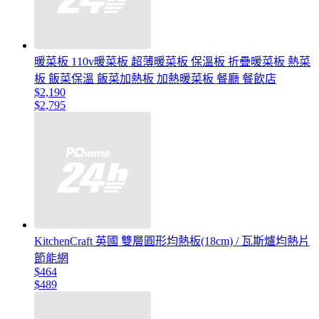
暖菜板 110v暖菜板 超薄暖菜板 保溫板 折疊暖菜板 熱菜
板 飯菜保溫 飯菜加熱板 加熱暖菜板 餐廳 餐飲店
$2,190
$2,795
KitchenCraft 英國 雙層圓形均熱板(18cm) / 瓦斯爐均熱片
節能網
$464
$489