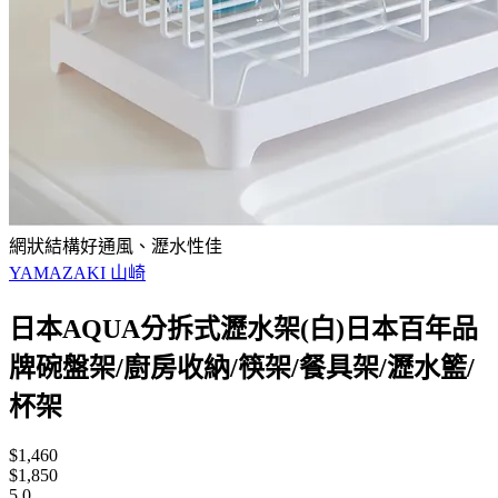
網狀結構好通風、瀝水性佳
YAMAZAKI 山崎
日本AQUA分拆式瀝水架(白)日本百年品
牌碗盤架/廚房收納/筷架/餐具架/瀝水籃/
杯架
$1,460
$1,850
5.0