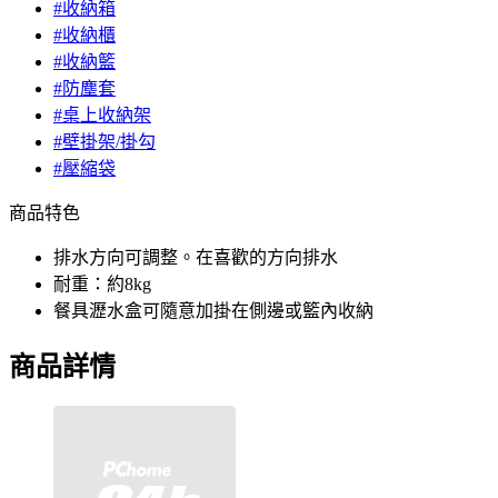
#收納箱
#收納櫃
#收納籃
#防塵套
#桌上收納架
#壁掛架/掛勾
#壓縮袋
商品特色
排水方向可調整。在喜歡的方向排水
耐重：約8kg
餐具瀝水盒可隨意加掛在側邊或籃內收納
商品詳情