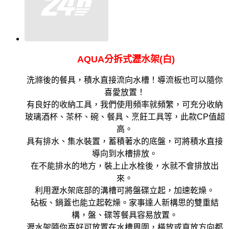
AQUA分拆式瀝水架(白)
洗滌後的餐具，積水直接流向水槽！導流板也可以隨你
喜愛放置！
有良好的收納工具，我們使用頻率就頻繁，
可充分收納
玻璃酒杯、茶杯、碗、餐具、烹飪工具等，此款CP值超
高。
具有排水、集水裝置，蓄積著水的底盤，可將積水直接
導向到水槽排放。
在不能排水的地方，裝上止水栓後，水就不會排放出
來。
利用瀝水架底部的溝槽可將盤碟立起，加速乾燥。
砧板、鍋蓋也能立起乾燥。
家事達人新構思的雙重結
構，盤、碟等餐具容易放置。
瀝水架隨你喜好可放置在水槽周圍，橫放或直放方向都