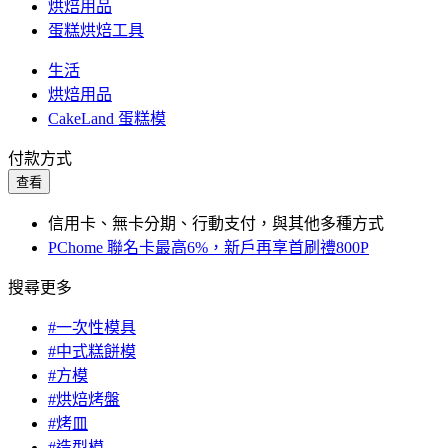
烘焙用品
蛋糕烘焙工具
生活
烘焙用品
CakeLand 蛋糕模
付款方式
查看
信用卡、無卡分期、行動支付，與其他多種方式
PChome 聯名卡最高6%，新戶再享首刷禮800P
搜尋更多
#一次性模具
#中式糕餅模
#方模
#烘焙烤盤
#烤皿
#造型模