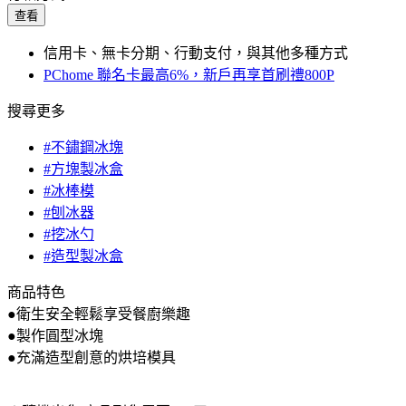
查看
信用卡、無卡分期、行動支付，與其他多種方式
PChome 聯名卡最高6%，新戶再享首刷禮800P
搜尋更多
#不鏽鋼冰塊
#方塊製冰盒
#冰棒模
#刨冰器
#挖冰勺
#造型製冰盒
商品特色
●衛生安全輕鬆享受餐廚樂趣
●製作圓型冰塊
●充滿造型創意的烘培模具