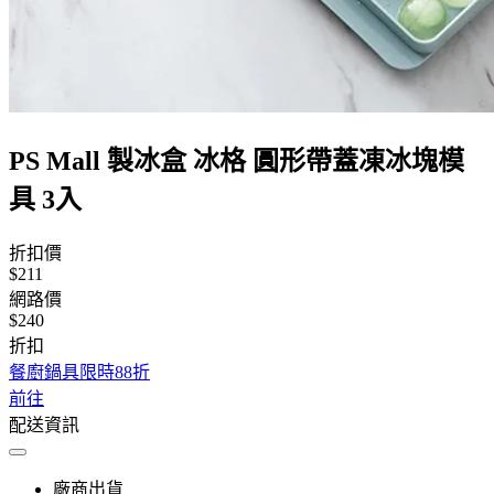
PS Mall 製冰盒 冰格 圓形帶蓋凍冰塊模
具 3入
折扣價
$211
網路價
$240
折扣
餐廚鍋具限時88折
前往
配送資訊
廠商出貨