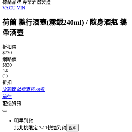
荷蘭品牌 專業酒器製造
VACU VIN
荷蘭 隨行酒壺(霧銀240ml) / 隨身酒瓶 攜
帶酒壺
折扣價
$730
網路價
$830
4.0
(1)
折扣
父親節獻禮酒杯88折
前往
配送資訊
明早到貨
北北桃限定 7-11快速到貨
說明