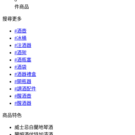
件商品
搜尋更多
#酒壺
#冰桶
#注酒器
#酒架
#酒瓶塞
#酒袋
#酒器禮盒
#開瓶器
#調酒配件
#醒酒壺
#醒酒器
商品特色
威士忌白蘭地琴酒
蘭姆酒伏特加清酒