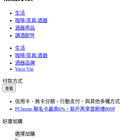
生活
咖啡/茶具/酒器
酒器用品
調酒配件
生活
咖啡/茶具/酒器
酒器品牌
Vacu Vin
付款方式
查看
信用卡、無卡分期、行動支付，與其他多種方式
PChome 聯名卡最高6%，新戶再享首刷禮800P
好康加購
選擇加購
0