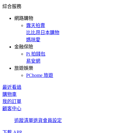
綜合服務
網路購物
露天拍賣
比比昂日本購物
媽咪愛
金融保險
Pi 拍錢包
易安網
旅遊娛樂
PChome 旅遊
最近看過
購物車
我的訂單
顧客中心
追蹤清單
退貨
會員設定
下載 APP