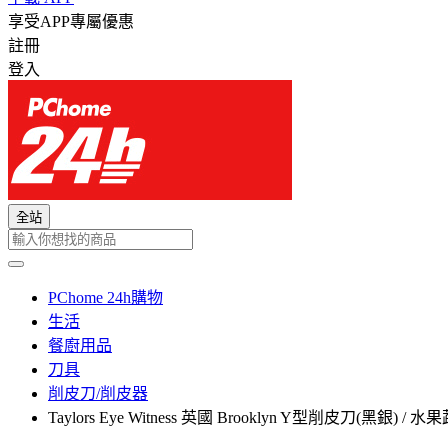
享受APP專屬優惠
註冊
登入
全站
PChome 24h購物
生活
餐廚用品
刀具
削皮刀/削皮器
Taylors Eye Witness 英國 Brooklyn Y型削皮刀(