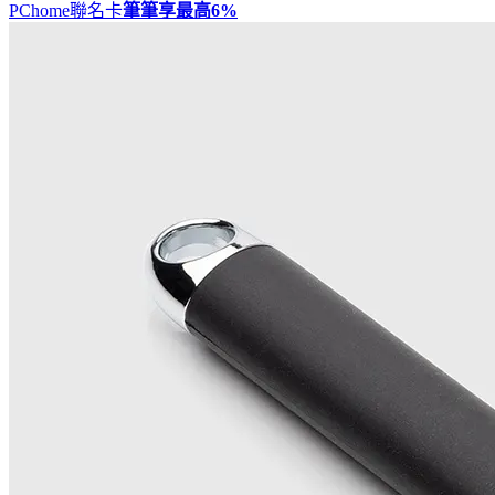
PChome聯名卡
筆筆享最高
6%