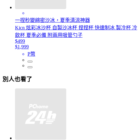
一捏秒變綿密沙冰，夏季清涼神器
Kicn 炫彩冰沙杯 自製沙冰杯 捏捏杯 快速制冰 製冷杯 冷
飲杯 夏季必備 附兩用吸管勺子
$499
$1,999
P幣
別人也看了