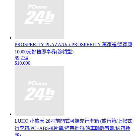
PROSPERITY PLAZA/Uni-PROSPERITY 萬家福/樂家康
10000元好禮即享券(餘額型)
$9,774
$10,000
LUHO 小旅禾 28吋前開式可擴充行李箱 (旅行箱/上掀式
行李箱/PC+ABS抗衝擊/杯架掛勾/煞車輪靜音輪/破箱換
新)