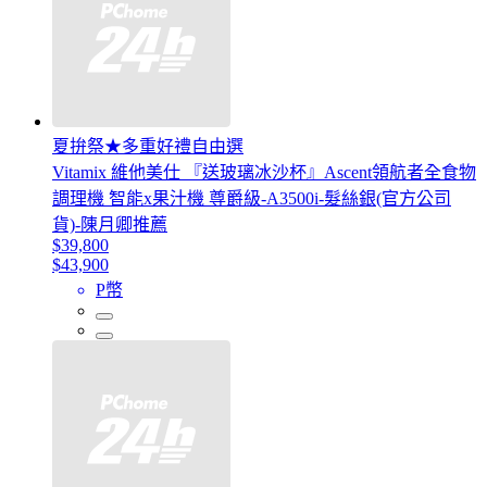
夏拚祭★多重好禮自由選
Vitamix 維他美仕 『送玻璃冰沙杯』Ascent領航者全食物
調理機 智能x果汁機 尊爵級-A3500i-髮絲銀(官方公司
貨)-陳月卿推薦
$39,800
$43,900
P幣