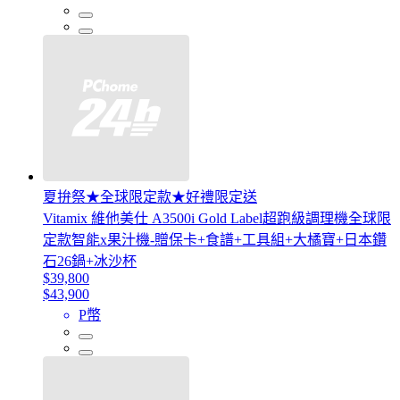
夏拚祭★全球限定款★好禮限定送
Vitamix 維他美仕 A3500i Gold Label超跑級調理機全球限
定款智能x果汁機-贈保卡+食譜+工具組+大橘寶+日本鑽
石26鍋+冰沙杯
$39,800
$43,900
P幣