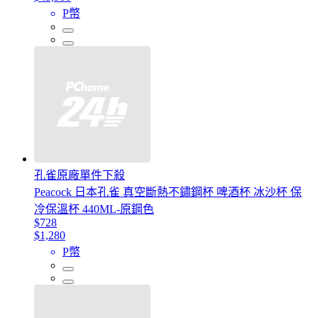
P幣
孔雀原廠單件下殺
Peacock 日本孔雀 真空斷熱不鏽鋼杯 啤酒杯 冰沙杯 保
冷保溫杯 440ML-原鋼色
$728
$1,280
P幣