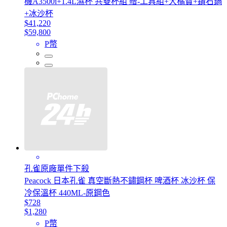
機A3500i+1.4L濕杯 共雙杯組 贈-工具組+大橘寶+鑽石鍋
+冰沙杯
$41,220
$59,800
P幣
孔雀原廠單件下殺
Peacock 日本孔雀 真空斷熱不鏽鋼杯 啤酒杯 冰沙杯 保
冷保溫杯 440ML-原鋼色
$728
$1,280
P幣