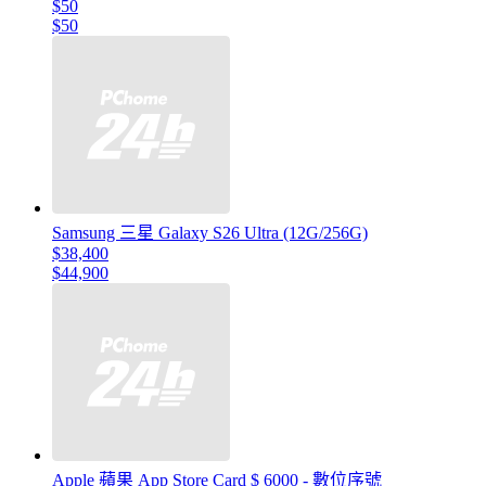
$50
$50
Samsung 三星 Galaxy S26 Ultra (12G/256G)
$38,400
$44,900
Apple 蘋果 App Store Card $ 6000 - 數位序號