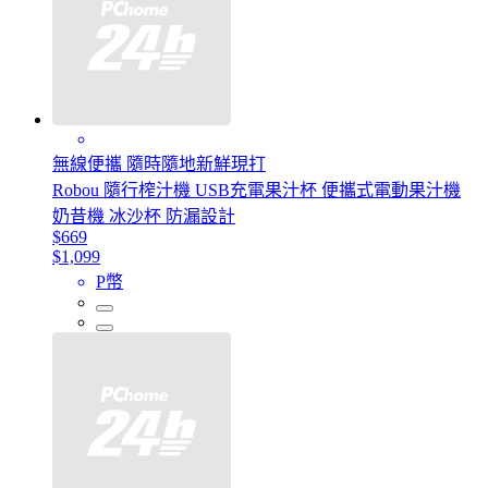
無線便攜 隨時隨地新鮮現打
Robou 隨行榨汁機 USB充電果汁杯 便攜式電動果汁機
奶昔機 冰沙杯 防漏設計
$669
$1,099
P幣