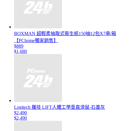
BOXMAN 超輕柔抽取式衛生紙150抽12包X7串/箱
【PChome獨家銷售】
$889
$1,680
Logitech 羅技 LIFT人體工學垂直滑鼠-石墨灰
$2,490
$2,490