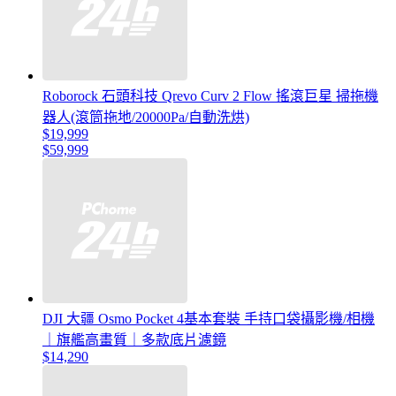
Roborock 石頭科技 Qrevo Curv 2 Flow 搖滾巨星 掃拖機
器人(滾筒拖地/20000Pa/自動洗烘)
$19,999
$59,999
DJI 大疆 Osmo Pocket 4基本套裝 手持口袋攝影機/相機
｜旗艦高畫質｜多款底片濾鏡
$14,290