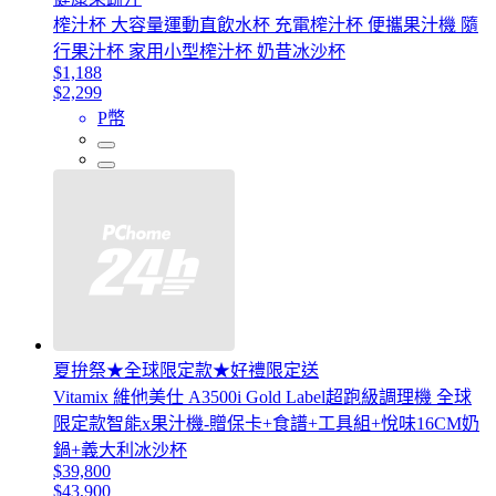
榨汁杯 大容量運動直飲水杯 充電榨汁杯 便攜果汁機 隨
行果汁杯 家用小型榨汁杯 奶昔冰沙杯
$1,188
$2,299
P幣
夏拚祭★全球限定款★好禮限定送
Vitamix 維他美仕 A3500i Gold Label超跑級調理機 全球
限定款智能x果汁機-贈保卡+食譜+工具組+悅味16CM奶
鍋+義大利冰沙杯
$39,800
$43,900