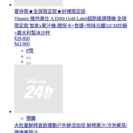
夏拚祭★全球限定款★好禮限定送
Vitamix 維他美仕 A3500i Gold Label超跑級調理機 全球
限定款 智能x果汁機-贈保卡+食譜+悅味元鐵32CM炒鍋
+義大利製冰沙杯
$39,800
$43,900
P幣
預購
大肚量鮮榨直飲運動户外鮮活加倍 鮮榨果汁/冷泡果茶/
健康果蔬汁