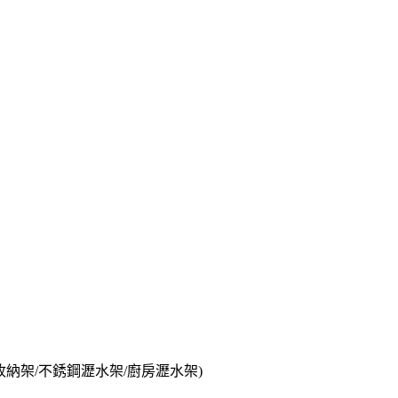
收納架/不銹鋼瀝水架/廚房瀝水架)