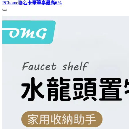
PChome聯名卡
筆筆享最高
6%