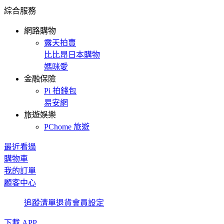
綜合服務
網路購物
露天拍賣
比比昂日本購物
媽咪愛
金融保險
Pi 拍錢包
易安網
旅遊娛樂
PChome 旅遊
最近看過
購物車
我的訂單
顧客中心
追蹤清單
退貨
會員設定
下載 APP