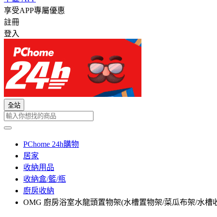
享受APP專屬優惠
註冊
登入
全站
PChome 24h購物
居家
收納用品
收納盒/籃/瓶
廚房收納
OMG 廚房浴室水龍頭置物架(水槽置物架/菜瓜布架/水槽