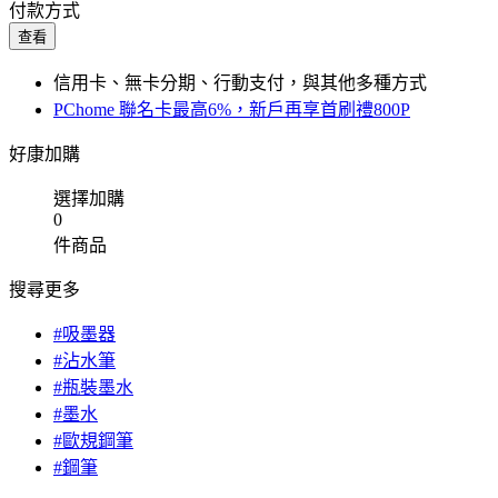
付款方式
查看
信用卡、無卡分期、行動支付，與其他多種方式
PChome 聯名卡最高6%，新戶再享首刷禮800P
好康加購
選擇加購
0
件商品
搜尋更多
#吸墨器
#沾水筆
#瓶裝墨水
#墨水
#歐規鋼筆
#鋼筆