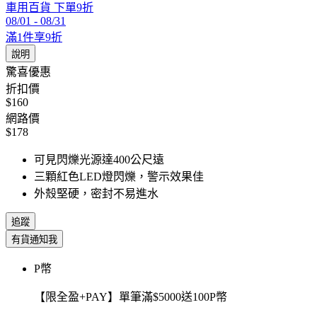
車用百貨 下單9折
08/01
-
08/31
滿1件享9折
說明
驚喜優惠
折扣價
$160
網路價
$178
可見閃爍光源達400公尺遠
三顆紅色LED燈閃爍，警示效果佳
外殼堅硬，密封不易進水
追蹤
有貨通知我
P幣
【限全盈+PAY】單筆滿$5000送100P幣