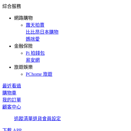
綜合服務
網路購物
露天拍賣
比比昂日本購物
媽咪愛
金融保險
Pi 拍錢包
易安網
旅遊娛樂
PChome 旅遊
最近看過
購物車
我的訂單
顧客中心
追蹤清單
退貨
會員設定
下載 APP